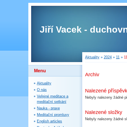
Jiří Vacek - duchovn
Aktuality
»
2024
»
11
»
1
Menu
Archiv
Aktuality
O nás
Nalezené příspěv
Veřejné meditace a
Nebyly nalezeny žádné p
meditační setkání
Nauka - praxe
Nalezené složky
Meditační promluvy
Nebyly nalezeny žádné s
English articles