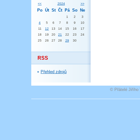
<<
2024
>>
Po
Út
St
Čt
Pá
So
Ne
1
2
3
4
5
6
7
8
9
10
11
12
13
14
15
16
17
18
19
20
21
22
23
24
25
26
27
28
29
30
RSS
Přehled zdrojů
© Přátelé Jiříh