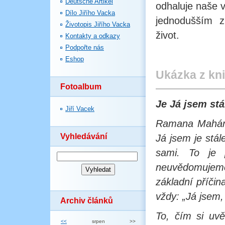
Deutsche Artikel
odhaluje naše
Dílo Jiřího Vacka
jednodušším z
Životopis Jiřího Vacka
život.
Kontakty a odkazy
Podpořte nás
Eshop
Ukázka z kn
Fotoalbum
Je Já jsem st
Jiří Vacek
Ramana Mahári
Vyhledávání
Já jsem je stál
sami. To je 
neuvědomujeme
základní příči
vždy: „Já jsem,
Archiv článků
To, čím si uv
<<
srpen
>>