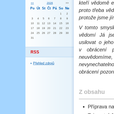
kteří vědomě e
<<
2026
>>
Po
Út
St
Čt
Pá
So
Ne
proto třeba vě
1
2
protože jsme jí
3
4
5
6
7
8
9
10
11
12
13
14
15
16
V tomto smyslu
17
18
19
20
21
22
23
24
25
26
27
28
29
30
vědomí Já js
31
usilovat o jeh
v obrácení p
RSS
neuvědomíme
Přehled zdrojů
nevynechatel
obrácení pozor
Z obsahu
Příprava n