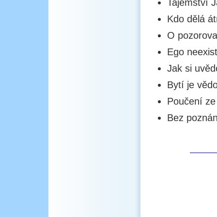
Tajemství 
Kdo dělá á
O pozorovat
Ego neexist
Jak si uvěd
Bytí je věd
Poučení ze
Bez poznán