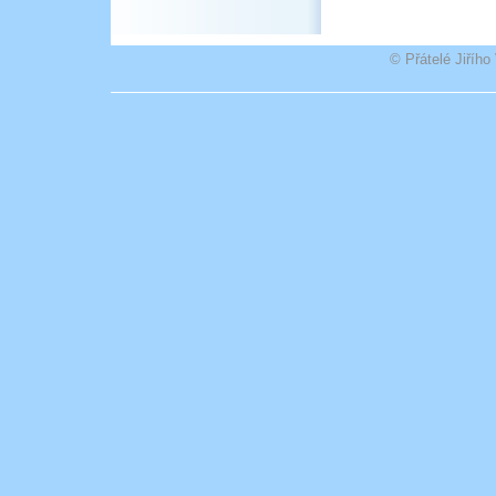
© Přátelé Jiříh