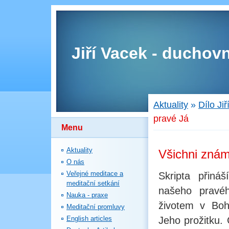
Jiří Vacek - duchovn
Aktuality
»
Dílo Ji
pravé Já
Menu
Aktuality
Všichni znám
O nás
Veřejné meditace a
Skripta přiná
meditační setkání
našeho pravéh
Nauka - praxe
životem v Boh
Meditační promluvy
English articles
Jeho prožitku.