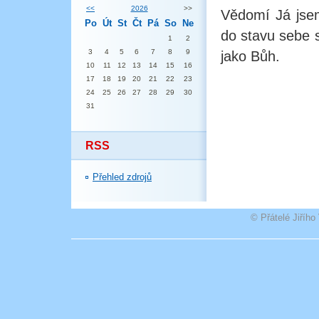
<<
2026
>>
Vědomí Já jsem
Po
Út
St
Čt
Pá
So
Ne
do stavu sebe 
1
2
3
4
5
6
7
8
9
jako Bůh.
10
11
12
13
14
15
16
17
18
19
20
21
22
23
24
25
26
27
28
29
30
31
RSS
Přehled zdrojů
© Přátelé Jiříh