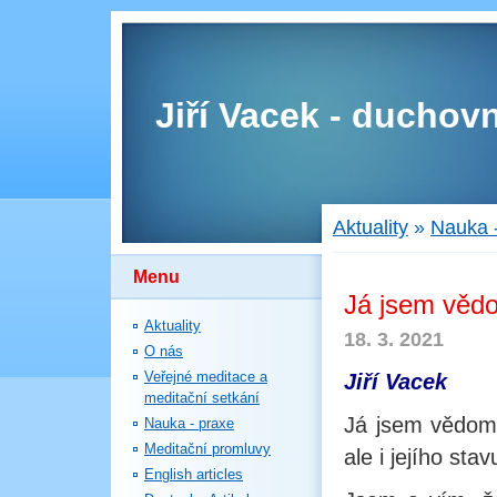
Jiří Vacek - duchovn
Aktuality
»
Nauka 
Menu
Já jsem věd
Aktuality
18. 3. 2021
O nás
Veřejné meditace a
Jiří Vacek
meditační setkání
Já jsem vědomí
Nauka - praxe
Meditační promluvy
ale i jejího stav
English articles