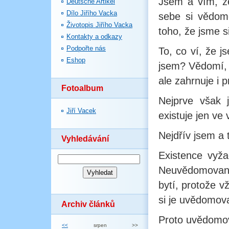
Jsem a vím, ž
Deutsche Artikel
Dílo Jiřího Vacka
sebe si vědomé
Životopis Jiřího Vacka
toho, že jsme s
Kontakty a odkazy
Podpořte nás
To, co ví, že j
Eshop
jsem? Vědomí,
ale zahrnuje i 
Fotoalbum
Nejprve však 
Jiří Vacek
existuje jen ve
Nejdřív jsem a 
Vyhledávání
Existence vyža
Neuvědomované
bytí, protože v
si je uvědomova
Archiv článků
Proto uvědomov
<<
srpen
>>