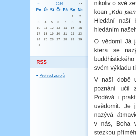
nikoliv o své z
<<
2026
>>
Po
Út
St
Čt
Pá
So
Ne
koan
„Kdo jse
1
2
Hledání naší 
3
4
5
6
7
8
9
10
11
12
13
14
15
16
hledáním našeh
17
18
19
20
21
22
23
24
25
26
27
28
29
30
O vědomí Já js
31
která se naz
buddhistického
RSS
svém výkladu t
Přehled zdrojů
V naší době u
poznání učil
Podává i prak
uvědomit. Je 
nazývá átmavi
v nás, Boha v
stezkou příméh