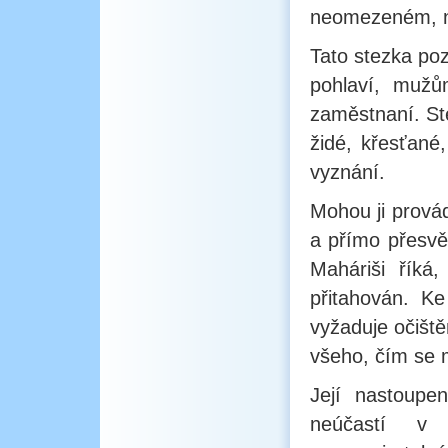
neomezeném, n
Tato stezka po
pohlaví, mužů
zaměstnaní. St
židé, křesťané
vyznání.
Mohou ji prová
a přímo přesvěd
Maháriši říká
přitahován. K
vyžaduje očiště
všeho, čím se 
Její nastoupe
neúčastí v 