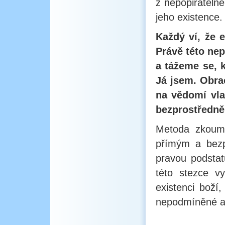
z nepopiratelné
jeho existence.
Každý ví, že e
Právě této nep
a tážeme se, k
Já jsem. Obra
na vědomí vla
bezprostředně
Metoda zkoumá
přímým a bezp
pravou podstat
této stezce 
existenci boží
nepodmíněné a