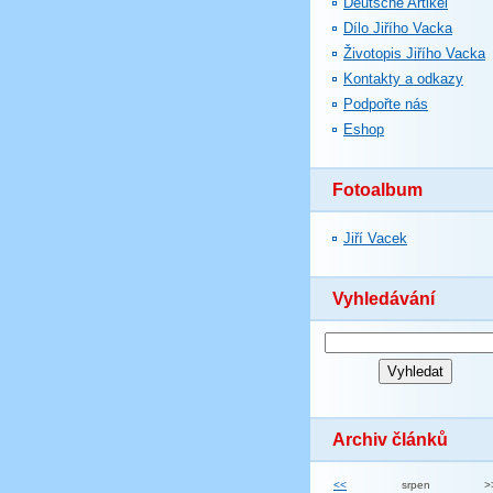
Deutsche Artikel
Dílo Jiřího Vacka
Životopis Jiřího Vacka
Kontakty a odkazy
Podpořte nás
Eshop
Fotoalbum
Jiří Vacek
Vyhledávání
Archiv článků
<<
srpen
>