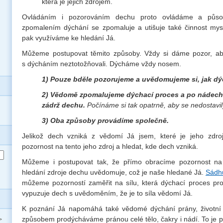
která je jejich zdrojem.
Ovládáním i pozorováním dechu proto ovládáme a půs
zpomalením dýchání se zpomaluje a utišuje také činnost mysl
pak využíváme ke hledání Já.
Můžeme postupovat těmito způsoby. Vždy si dáme pozor, a
s dýcháním neztotožňovali. Dýcháme vždy nosem.
1) Pouze bděle pozorujeme a uvědomujeme si, jak d
2) Vědomě zpomalujeme dýchací proces a po nádech
zádrž dechu.
Počínáme si tak opatrně, aby se nedostavil
3) Oba způsoby provádíme společně.
Jelikož dech vzniká z vědomí Já jsem, které je jeho zdr
pozornost na tento jeho zdroj a hledat, kde dech vzniká.
Můžeme i postupovat tak, že přímo obracíme pozornost na 
hledání zdroje dechu uvědomuje, což je naše hledané Já.
Sádh
můžeme pozorností zaměřit na sílu, která dýchací proces pro
vypuzuje dech s uvědoměním, že je to síla vědomí Já.
K poznání Já napomáhá také vědomé dýchání prány, životní 
způsobem prodýcháváme pránou celé tělo, čakry i nádí. To je p
>