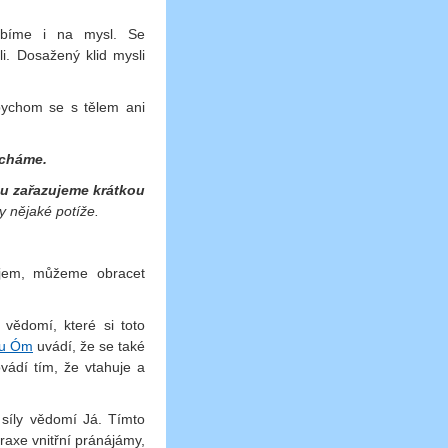
obíme i na mysl. Se
i. Dosažený klid mysli
bychom se s tělem ani
ýcháme.
u zařazujeme krátkou
y nějaké potíže.
ojem, můžeme obracet
vědomí, které si toto
u Óm
uvádí, že se také
vádí tím, že vtahuje a
síly vědomí Já. Tímto
raxe vnitřní pránájámy,