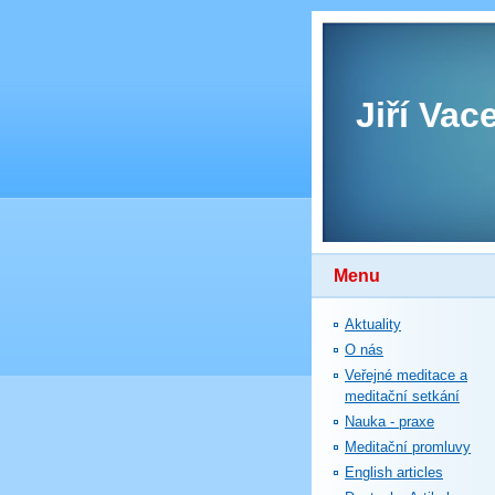
Jiří Vac
Menu
Aktuality
O nás
Veřejné meditace a
meditační setkání
Nauka - praxe
Meditační promluvy
English articles