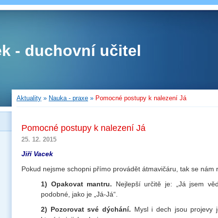
ek - duchovní učitel
Aktuality
»
Nauka - praxe
»
Pomocné postupy k nalezení Já
Pomocné postupy k nalezení Já
25. 12. 2015
Jiří Vacek
Pokud nejsme schopni přímo provádět átmavičáru, tak se nám r
1) Opakovat mantru.
Nejlepší určitě je: „Já jsem vě
podobné, jako je „Já-Já“.
2) Pozorovat své dýchání.
Mysl i dech jsou projevy j