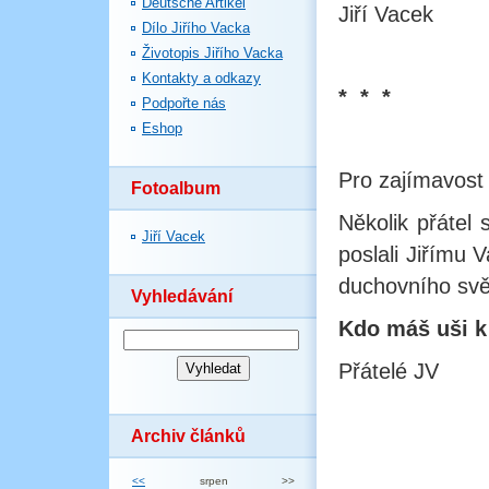
Deutsche Artikel
Jiří Vacek
Dílo Jiřího Vacka
Životopis Jiřího Vacka
Kontakty a odkazy
* * *
Podpořte nás
Eshop
Pro zajímavost
Fotoalbum
Několik přátel 
Jiří Vacek
poslali Jiřímu 
duchovního svě
Vyhledávání
Kdo máš uši k 
Přátelé JV
Archiv článků
<<
srpen
>>