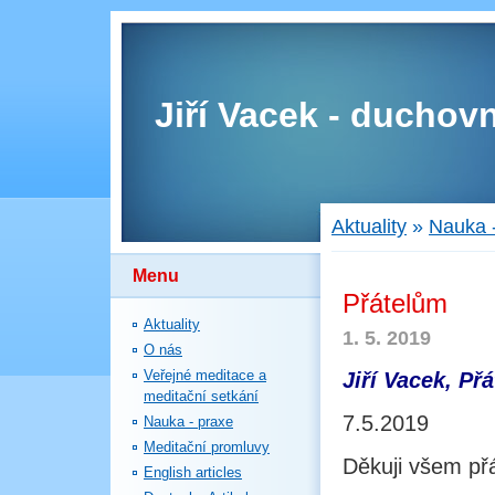
Jiří Vacek - duchovn
Aktuality
»
Nauka 
Menu
Přátelům
Aktuality
1. 5. 2019
O nás
Veřejné meditace a
Jiří Vacek, Přá
meditační setkání
7.5.2019
Nauka - praxe
Meditační promluvy
Děkuji všem př
English articles