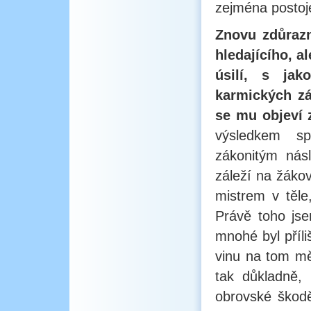
zejména postoj
Znovu zdůrazn
hledajícího, a
úsilí, s jak
karmických zá
se mu objeví 
výsledkem sp
zákonitým násl
záleží na žákov
mistrem v těle
Právě toho js
mnohé byl příli
vinu na tom mě
tak důkladně, 
obrovské škodě