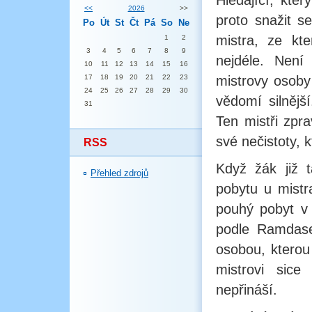
Hledající, kte
<<
2026
>>
proto snažit s
Po
Út
St
Čt
Pá
So
Ne
mistra, ze kt
1
2
3
4
5
6
7
8
9
nejdéle. Není
10
11
12
13
14
15
16
17
18
19
20
21
22
23
mistrovy osoby
24
25
26
27
28
29
30
vědomí silnější
31
Ten mistři zpra
své nečistoty, k
RSS
Když žák již 
Přehled zdrojů
pobytu u mistr
pouhý pobyt v 
podle Ramdase
osobou, kterou 
mistrovi sice
nepřináší.