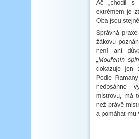
Ač „chodil s
extrémem je zt
Oba jsou stejně
Správná praxe
žákovu poznání
není ani dův
„Mouřenín splni
dokazuje jen 
Podle Ramany 
nedosáhne vy
mistrovu, má t
než právě mist
a pomáhat mu v