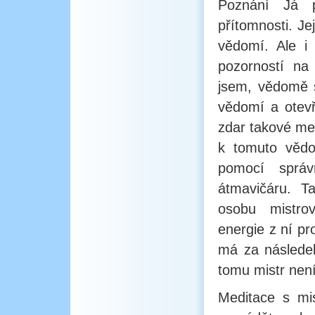
Poznání Já p
přítomnosti. Je
vědomí. Ale i
pozorností na
jsem, vědomě se
vědomí a otevř
zdar takové me
k tomuto vědo
pomocí správ
átmavičáru. T
osobu mistro
energie z ní pr
má za následek
tomu mistr není
Meditace s mi