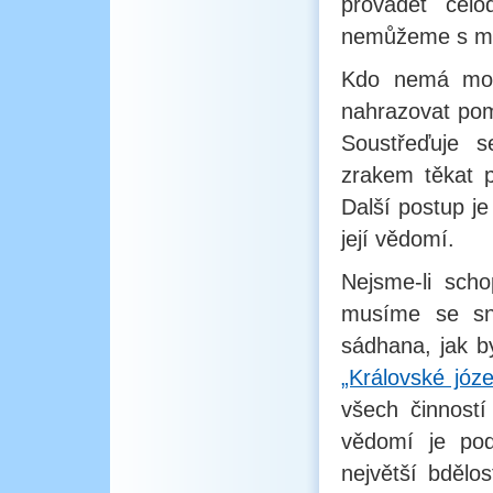
provádět celo
nemůžeme s mi
Kdo nemá možn
nahrazovat pomo
Soustřeďuje 
zrakem těkat p
Další postup j
její vědomí.
Nejsme-li scho
musíme se sna
sádhana, jak 
„Královské józe
všech činností
vědomí je pod
největší bdělo