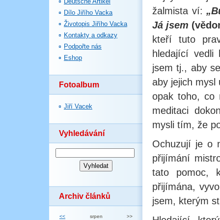
Deutsche Artikel
žalmista ví:
„B
Dílo Jiřího Vacka
Já jsem
(vědo
Životopis Jiřího Vacka
Kontakty a odkazy
kteří tuto pr
Podpořte nás
hledající vedl
Eshop
jsem tj., aby s
aby jejich mysl 
Fotoalbum
opak toho, co 
Jiří Vacek
meditaci dokon
mysli tím, že po
Vyhledávání
Ochuzují je o n
přijímání mist
tato pomoc, kt
přijímána, vyv
Archiv článků
jsem, kterým st
<<
srpen
>>