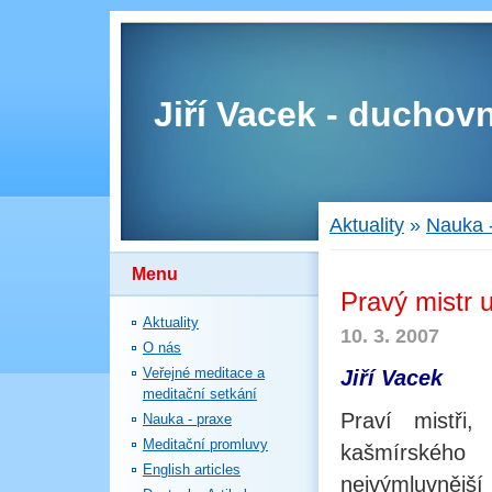
Jiří Vacek - duchovn
Aktuality
»
Nauka 
Menu
Pravý mistr 
Aktuality
10. 3. 2007
O nás
Veřejné meditace a
Jiří Vacek
meditační setkání
Praví mistři
Nauka - praxe
Meditační promluvy
kašmírského
English articles
nejvýmluvnější