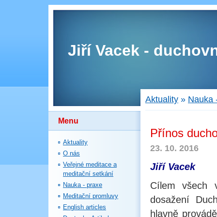
Jiří Vacek - duchovn
Aktuality
»
Nauka 
Menu
Přínos ducho
Aktuality
23. 10. 2016
O nás
Veřejné meditace a
Jiří Vacek
meditační setkání
Cílem všech v
Nauka - praxe
Meditační promluvy
dosažení Duch
English articles
hlavně provádě