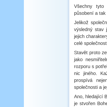
Všechny tyto 
působení a tak 
Jelikož společn
výsledný stav 
jejich charakter
celé společnosti
Stavět proto z
jako nesmiřite
rozporu s potře
nic jiného. K
prospívá neje
společnosti a j
Ano, hledající 
je stvořen Bo