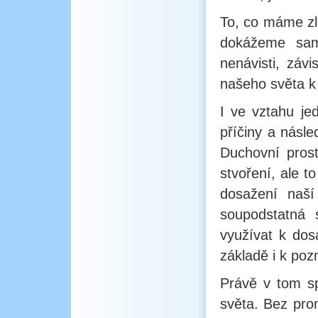
To, co máme zl
dokážeme sami
nenávisti, záv
našeho světa k
I ve vztahu jed
příčiny a násle
Duchovní prost
stvoření, ale t
dosažení naší
soupodstatná
využívat k dos
základě i k poz
Právě v tom s
světa. Bez pro