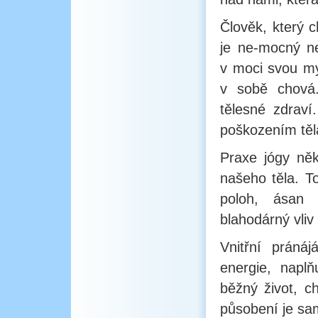
Člověk, který c
je ne-mocný n
v moci svou mys
v sobě chová. 
tělesné zdraví
poškozením těl
Praxe jógy něk
našeho těla. To
poloh, ásan 
blahodárný vliv
Vnitřní práná
energie, naplň
běžný život, c
působení je sa