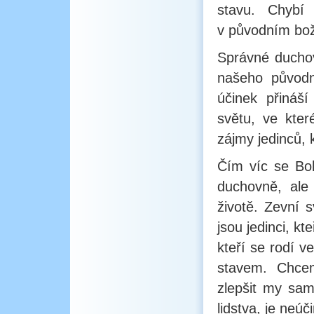
stavu. Chybí
v původním bož
Správné duchov
našeho původn
účinek přináší
světu, ve kte
zájmy jedinců, k
Čím víc se Boh
duchovně, ale
životě. Zevní s
jsou jedinci, kt
kteří se rodí v
stavem. Chcem
zlepšit my sam
lidstva, je neúč