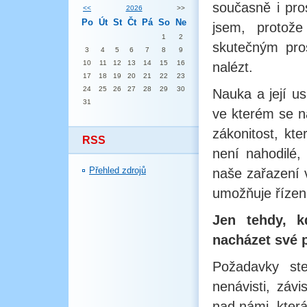
současně i pro
<<
2026
>>
Po
Út
St
Čt
Pá
So
Ne
jsem, proto
1
2
skutečným pro
3
4
5
6
7
8
9
10
11
12
13
14
15
16
nalézt.
17
18
19
20
21
22
23
24
25
26
27
28
29
30
Nauka a její u
31
ve kterém se n
zákonitost, kte
RSS
není nahodilé, 
Přehled zdrojů
naše zařazení v
umožňuje řízen
Jen tehdy, 
nacházet své p
Požadavky st
nenávisti, závi
nad námi, která