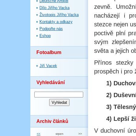
Deutsche Artikel
zevně. Umožní
Dílo Jiřího Vacka
nacházejí i p
Životopis Jiřího Vacka
Kontakty a odkazy
stezce nejen us
Podpořte nás
poctivě plní pr
Eshop
svým zlepšení
světa a jejich 
Fotoalbum
Přínos stezky
Jiří Vacek
prospěch i pro 
Vyhledávání
1) Duchov
2) Duševn
3) Tělesný
4) Lepší ž
Archiv článků
V duchovní úro
<<
srpen
>>