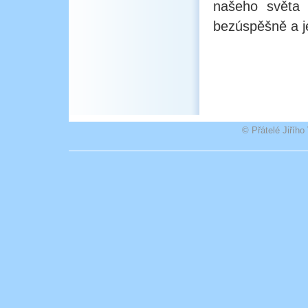
našeho světa 
bezúspěšně a j
© Přátelé Jiříh