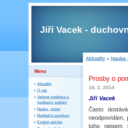
Jiří Vacek - duchovn
Aktuality
»
Nauka 
Menu
Prosby o po
Aktuality
18. 2. 2014
O nás
Veřejné meditace a
Jiří Vacek
meditační setkání
Často dostáv
Nauka - praxe
Meditační promluvy
neodpovídám, p
English articles
toho nejsem s