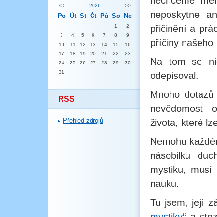
nechceme měni
<<
2026
>>
neposkytne an
Po
Út
St
Čt
Pá
So
Ne
1
2
přičinění a prá
3
4
5
6
7
8
9
příčiny našeho 
10
11
12
13
14
15
16
17
18
19
20
21
22
23
Na tom se ni
24
25
26
27
28
29
30
31
odepisoval.
Mnoho dotazů j
RSS
nevědomost o
Přehled zdrojů
života, které lz
Nemohu každému
násobilku duc
mystiku, musí
nauku.
Tu jsem, její z
mystiky“
a stez