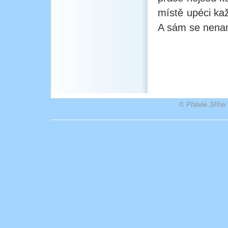
místě upéci kaž
A sám se nena
© Přátelé Jiříh