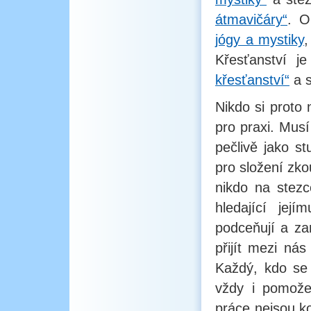
átmavičáry“
. O
jógy a mystiky
,
Křesťanství 
křesťanství“
a 
Nikdo si proto
pro praxi. Mus
pečlivě jako s
pro složení zko
nikdo na stezc
hledající jej
podceňují a za
přijít mezi ná
Každý, kdo se
vždy i pomože
práce nejsou k