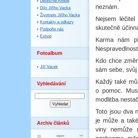
Deutsche Artikel
neznám.
Dílo Jiřího Vacka
Životopis Jiřího Vacka
Nejsem léčite
Kontakty a odkazy
skutečně účinná
Podpořte nás
Eshop
Karma nám pře
Nespravedlnost
Fotoalbum
Kdo chce změni
Jiří Vacek
sám sebe, svůj 
Každý také můž
Vyhledávání
o pomoc. Musí 
modlitba nestač
Toto jsou dva n
je může a také
Archiv článků
viny nemůže n
<<
srpen
>>