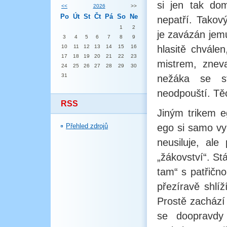
si jen tak dom
<<
2026
>>
Po
Út
St
Čt
Pá
So
Ne
nepatří. Takový
1
2
je zavázán jemu
3
4
5
6
7
8
9
10
11
12
13
14
15
16
hlasitě chvále
17
18
19
20
21
22
23
mistrem, znev
24
25
26
27
28
29
30
31
nežáka se st
neodpouští. Těc
RSS
Jiným trikem 
Přehled zdrojů
ego si samo vy
neusiluje, al
„žákovství“. St
tam“ s patřično
přezíravě shlí
Prostě zachází
se doopravdy