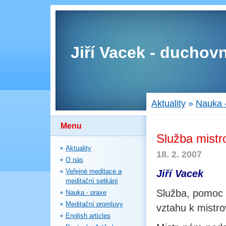
Jiří Vacek - duchovn
Aktuality
»
Nauka 
Menu
Služba mistr
Aktuality
18. 2. 2007
O nás
Veřejné meditace a
Jiří Vacek
meditační setkání
Služba, pomoc m
Nauka - praxe
Meditační promluvy
vztahu k mistro
English articles