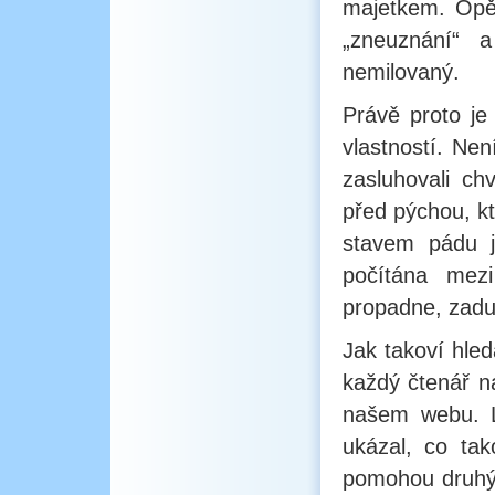
majetkem. Opět
„zneuznání“ 
nemilovaný.
Právě proto je
vlastností. Ne
zasluhovali ch
před pýchou, kt
stavem pádu 
počítána mezi
propadne, zadu
Jak takoví hled
každý čtenář n
našem webu. Lí
ukázal, co tak
pomohou druhým