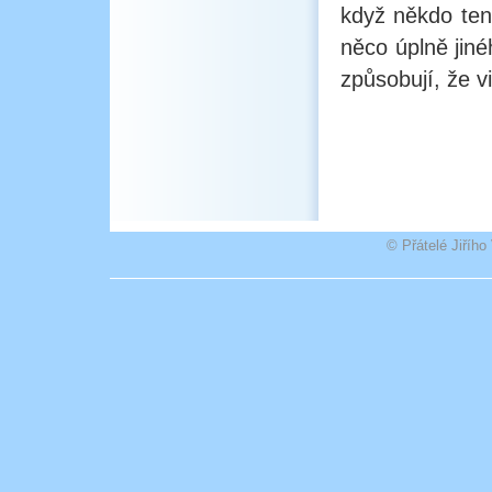
když někdo ten
něco úplně jiné
způsobují, že v
© Přátelé Jiříh