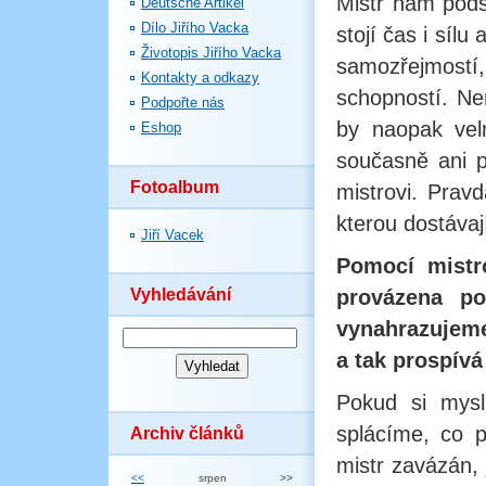
Mistr nám pods
Deutsche Artikel
Dílo Jiřího Vacka
stojí čas i sílu
Životopis Jiřího Vacka
samozřejmostí,
Kontakty a odkazy
schopností. Ne
Podpořte nás
by naopak velm
Eshop
současně ani p
Fotoalbum
mistrovi. Prav
kterou dostávaj
Jiří Vacek
Pomocí mistr
Vyhledávání
provázena p
vynahrazujeme 
a tak prospívá
Pokud si mysl
splácíme, co 
Archiv článků
mistr zavázán,
<<
srpen
>>