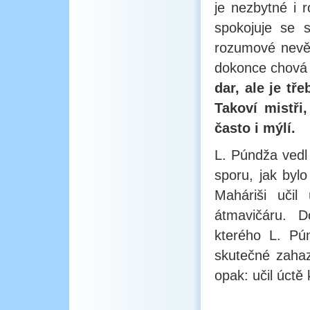
je nezbytné i r
spokojuje se 
rozumové nevěd
dokonce chová 
dar, ale je tř
Takoví mistři
často i mýlí.
L. Púndža vedl
sporu, jak byl
Maháriši učil
átmavičáru. D
kterého L. Pú
skutečné zahaz
opak: učil úctě