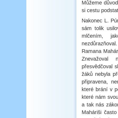
Můžeme důvodně
si cestu podstat
Nakonec L. Pún
sám tolik usilo
mlčením, ja
nezdůrazňoval.
Ramana Maháriš
Znevažoval n
přesvědčoval sl
žáků nebyla př
připravena, ne
které brání v 
které nám svou
a tak nás záko
Maháriši často