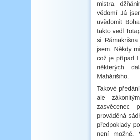
mistra, džňáni
vědomí Já jsem
uvědomit Boha 
takto vedl Tota
si Rámakrišna
jsem. Někdy mi
což je případ 
některých da
Mahárišiho.
Takové předání
ale zákonitý
zasvěcenec p
prováděná sádh
předpoklady po
není možné. V