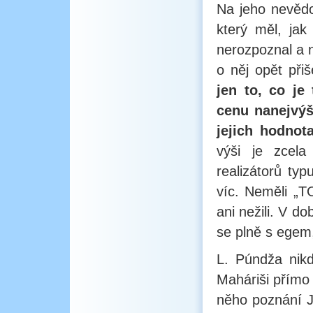
Na jeho nevědo
který měl, jak
nerozpoznal a n
o něj opět přiš
jen to, co je
cenu nanejvýš 
jejich hodnot
výši je zcela
realizátorů ty
víc. Neměli „T
ani nežili. V d
se plně s egem
L. Púndža nikd
Maháriši přímo 
něho poznání J