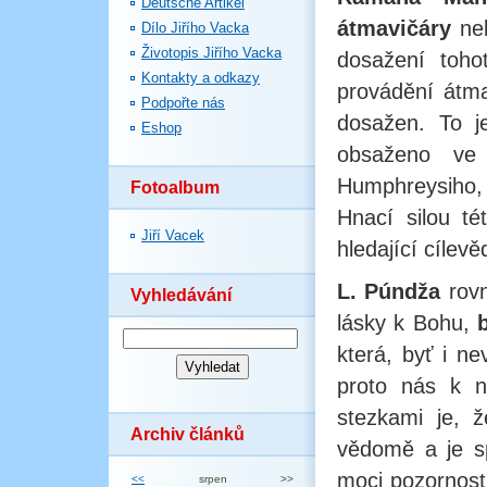
Deutsche Artikel
átmavičáry
neb
Dílo Jiřího Vacka
Životopis Jiřího Vacka
dosažení tohot
Kontakty a odkazy
provádění átma
Podpořte nás
dosažen. To j
Eshop
obsaženo ve
Humphreysiho, 
Fotoalbum
Hnací silou té
Jiří Vacek
hledající cíle
L. Púndža
rovn
Vyhledávání
lásky k Bohu,
která, byť i n
proto nás k n
stezkami je, 
Archiv článků
vědomě a je sp
moci pozornost
<<
srpen
>>