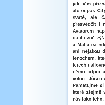
jak sám přizn
ale odpor. Ci
svaté, ale 
přesvědčit i 
Avatarem napr
duchovně výš 
a Maháriši ni
ani nějakou d
lenochem, kte
letech usilovn
němu odpor a
velmi důrazn
Pamatujme si 
které zřejmě 
nás jako jeho.