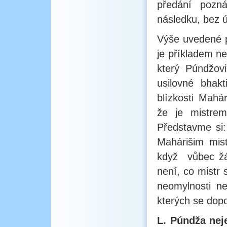
předání pozn
následku, bez ú
Výše uvedené p
je příkladem n
který Púndžovi
usilovné bhakt
blízkosti Mahá
že je mistrem
Představme si:
Mahárišim mis
když vůbec žá
není, co mistr
neomylnosti n
kterých se dopo
L. Púndža nej