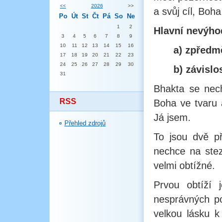
<<
2026
>>
a svůj cíl, Boh
Po
Út
St
Čt
Pá
So
Ne
1
2
Hlavní nevýho
3
4
5
6
7
8
9
10
11
12
13
14
15
16
a) zpředm
17
18
19
20
21
22
23
24
25
26
27
28
29
30
b) závislo
31
Bhakta se nec
RSS
Boha ve tvaru 
Já jsem.
Přehled zdrojů
To jsou dvě p
nechce na stez
velmi obtížné.
Prvou obtíží
nesprávných po
velkou lásku 