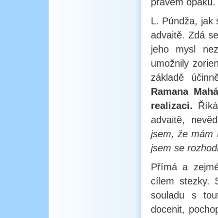
pravém opaku.
L. Púndža, jak 
advaitě. Zdá se
jeho mysl nez
umožnily zorie
základě účin
Ramana Mahári
realizaci.
Říká,
advaitě, nevě
jsem, že mám n
jsem se rozhodl
Přímá a zejmé
cílem stezky.
souladu s tout
docenit, pocho