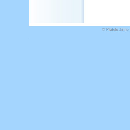
© Přátelé Jiříh