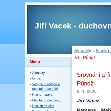
Jiří Vacek - duchovn
Aktuality
»
Nauka 
a L. Púndži
Menu
Aktuality
Srovnání pří
O nás
Púndži
Veřejné meditace a
meditační setkání
8. 4. 2006
Nauka - praxe
Jiří Vacek
Meditační promluvy
English articles
Ramana Mahá