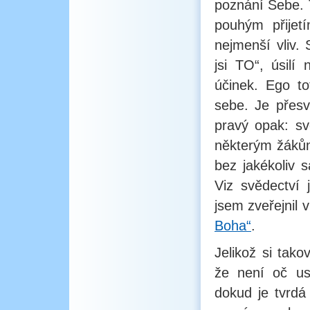
poznání Sebe. T
pouhým přije
nejmenší vliv.
jsi TO“, úsilí
účinek. Ego t
sebe. Je přesv
pravý opak: sv
některým žákům
bez jakékoliv s
Viz svědectví
jsem zveřejnil 
Boha“
.
Jelikož si tak
že není oč usi
dokud je tvrdá