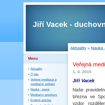
Jiří Vacek - duchovn
Aktuality
»
Nauka 
Menu
Veřejná medi
Aktuality
1. 4. 2015
O nás
Veřejné meditace a
Jiří Vacek
meditační setkání
Naše pravideln
Nauka - praxe
Meditační promluvy
března ve Sp
English articles
vzdor rozděle