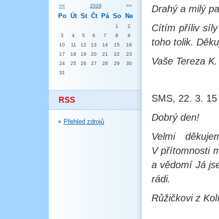
<<
2026
>>
Drahý a milý p
Po
Út
St
Čt
Pá
So
Ne
Cítím příliv sí
1
2
3
4
5
6
7
8
9
toho tolik. Děku
10
11
12
13
14
15
16
17
18
19
20
21
22
23
Vaše Tereza K.
24
25
26
27
28
29
30
31
SMS, 22. 3. 15
RSS
Dobrý den!
Přehled zdrojů
Velmi děkuje
V přítomnosti m
a vědomí Já js
rádi.
Růžičkovi z Kol