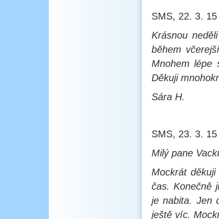
SMS, 22. 3. 15
Krásnou neděli
během včerejší
Mnohem lépe s
Děkuji mnohokr
Sára H.
SMS, 23. 3. 15
Milý pane Vack
Mockrát děkuji
čas. Konečně j
je nabita. Jen 
ještě víc. Mockr