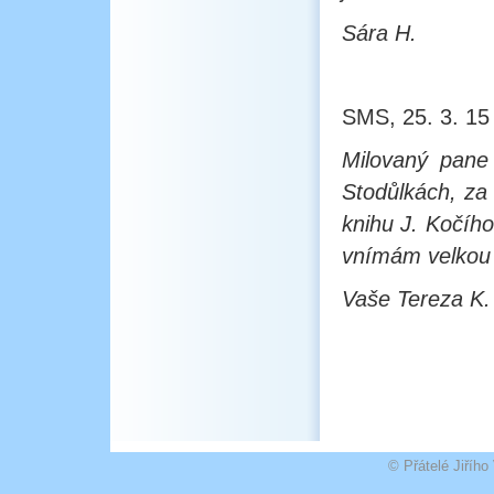
Sára H.
SMS, 25. 3. 15
Milovaný pane 
Stodůlkách, za
knihu J. Kočíh
vnímám velkou 
Vaše Tereza K.
© Přátelé Jiříh