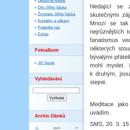
Deutsche Artikel
hledající se
Dílo Jiřího Vacka
skutečnými záj
Životopis Jiřího Vacka
Kontakty a odkazy
Mnozí se tak 
Podpořte nás
nejrůznějších 
Eshop
fanatismus ved
některých stou
Fotoalbum
bývalými přátel
Jiří Vacek
mohl myslet. 
k druhým, jsou
Vyhledávání
stejné.
Meditace jako
uvádím.
Archiv článků
SMS, 20. 3. 15
<<
srpen
>>