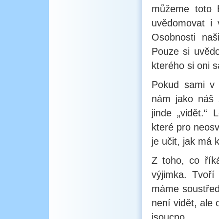
můžeme toto B
uvědomovat i v
Osobnosti naši
Pouze si uvědo
kterého si oni 
Pokud sami v 
nám jako náš ž
jinde „vidět.“
které pro neosv
je učit, jak má
Z toho, co řík
výjimka. Tvoří
máme soustředi
není vidět, ale
jsoucno.