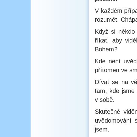
V každém přípa
rozumět. Chápat
Když si někdo
říkat, aby vid
Bohem?
Kde není uvěd
přítomen ve sm
Dívat se na v
tam, kde jsme 
v sobě.
Skutečné vidě
uvědomování si
jsem.