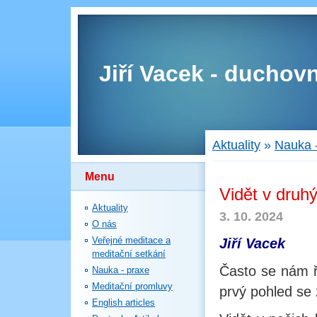
Jiří Vacek - duchovn
Aktuality
»
Nauka 
Menu
Vidět v druh
Aktuality
3. 10. 2024
O nás
Veřejné meditace a
Jiří Vacek
meditační setkání
Často se nám ř
Nauka - praxe
Meditační promluvy
prvý pohled se 
English articles