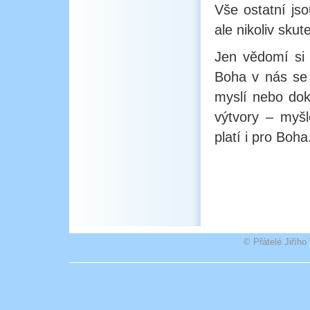
Vše ostatní jso
ale nikoliv sku
Jen vědomí si
Boha v nás se
myslí nebo dok
výtvory – myšl
platí i pro Boha
© Přátelé Jiříh