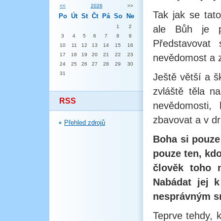
<<
2026
>>
Tak jak se tat
Po
Út
St
Čt
Pá
So
Ne
1
2
ale Bůh je p
3
4
5
6
7
8
9
Představovat
10
11
12
13
14
15
16
17
18
19
20
21
22
23
nevědomost a 
24
25
26
27
28
29
30
31
Ještě větší a š
zvláště těla n
RSS
nevědomosti, 
zbavovat a v d
Přehled zdrojů
Boha si pouz
pouze ten, kd
člověk toho 
Nabádat jej 
nesprávným s
Teprve tehdy,