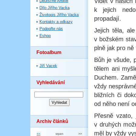
Vidět v našich
Deutsche Artikel
Dílo Jiřího Vacka
k jejich ned
Životopis Jiřího Vacka
propadají.
Kontakty a odkazy
Podpořte nás
Jejich těla, a
Eshop
v božském stavu
plně jak pro ně
Fotoalbum
Bůh je všude, pr
Jiří Vacek
tělem ani myšl
Duchem. Zaměňo
Vyhledávání
vždy nesprávné
bližních či do
od něho není o
Přesně vzato, 
Archiv článků
v druhých možn
měl by vždy vys
<<
srpen
>>