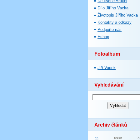
Deutsche Artikel
Dílo Jiřího Vacka
Životopis Jiřího Vacka
Kontakty a odkazy
Podpořte nás
Eshop
Fotoalbum
Jiří Vacek
Vyhledávání
Archiv článků
<<
srpen
>