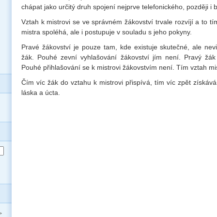
chápat jako určitý druh spojení nejprve telefonického, později i
Vztah k mistrovi se ve správném žákovství trvale rozvíjí a to tí
mistra spoléhá, ale i postupuje v souladu s jeho pokyny.
Pravé žákovství je pouze tam, kde existuje skutečné, ale nevi
žák. Pouhé zevní vyhlašování žákovství jím není. Pravý žák 
Pouhé přihlašování se k mistrovi žákovstvím není. Tím vztah mi
Čím víc žák do vztahu k mistrovi přispívá, tím víc zpět získáv
láska a úcta.
>