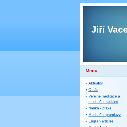
Jiří Vac
Menu
Aktuality
O nás
Veřejné meditace a
meditační setkání
Nauka - praxe
Meditační promluvy
English articles