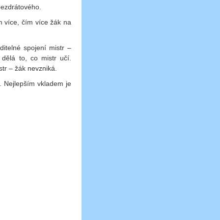
 bezdrátového.
m více, čím více žák na
ditelné spojení mistr –
dělá to, co mistr učí.
str – žák nevzniká.
á. Nejlepším vkladem je