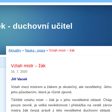
ek - duchovní učitel
Aktuality
»
Nauka - praxe
»
Vztah mistr – žák
Vztah mistr – žák
16. 7. 2020
Jiří Vacek
Vztah mezi mistrem a žákem je skutečný, ale neviditelný. Jeho
jeho působením, které je různě zjevné.
Těžiště vztahu mistr – žák je v jeho neviditelné oblasti. Chá
pouze zevně, je velká nevědomost i překážka na cestě zárov
mistra žák čerpá právě z této neviditelné duchovní oblast