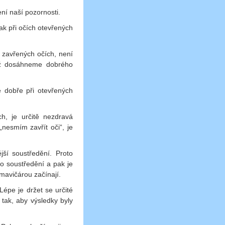
ní naší pozornosti.
k při očích otevřených
i zavřených očích, není
yž dosáhneme dobrého
 dobře při otevřených
h, je určitě nezdravá
nesmím zavřít oči“, je
ší soustředění. Proto
o soustředění a pak je
tmavičárou začínají.
épe je držet se určité
tak, aby výsledky byly