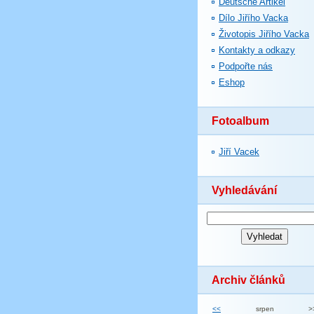
Deutsche Artikel
Dílo Jiřího Vacka
Životopis Jiřího Vacka
Kontakty a odkazy
Podpořte nás
Eshop
Fotoalbum
Jiří Vacek
Vyhledávání
Archiv článků
<<
srpen
>