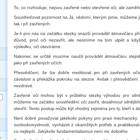
To, co rozhoduje, nejsou zavřené nebo otevřené oči, ale zaměře
Soustřeďovat pozornost na Já, vědomí, kterým jsme, můžeme ja
tak i při zavřených.
Je-li pro nás na začátku stezky snazší provádět átmavičáru př
důvod, proč oči nezavřít, ale nesmíme na tom ulpět a kd
výsledku, oči otevíráme.
Nakonec se určitě musíme naučit provádět átmavičáru stejně
jako při zavřených očích.
Přesvědčení, že lze dobře meditovat jen při zavřených očíc
závislost a překážka pokroku na stezce. Avšak i přesvědčení „
nezdravé.
Zavřené oči mohou být v průběhu stezky výhodou pro silněj
můžeme na začátku soustředění oči zavřít, dosáhnout silnějšíh
otevřít. Tento postup může být vhodný zejména pro ty, kteří s á
Není dobré považovat jakékoliv pokyny pro praxi mechanicky. L
svobodomyslnosti, vycházet z okamžitých potřeb a praktikovat 
co nejlepší. Jakýkoliv fundamentalismus není nic dobrého.
>