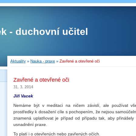
ek - duchovní učitel
Aktuality
»
Nauka - praxe
»
Zavřené a otevřené oči
Zavřené a otevřené oči
31. 3. 2014
Jiří Vacek
Nemáme být v meditaci na ničem závislí, ale používat vš
prostředky k dosažení cíle s pochopením, že nejsou samoúčel
znamená uplatňovat je případ od případu tak, aby přinášely 
usnadnění praxe.
To platí i o otevřených nebo zavřených očích.