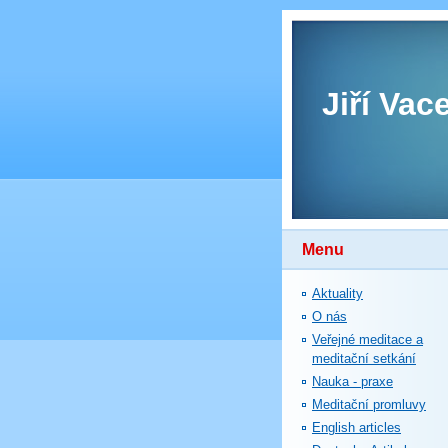
Jiří Vac
Menu
Aktuality
O nás
Veřejné meditace a
meditační setkání
Nauka - praxe
Meditační promluvy
English articles