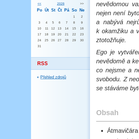
nevědomou vaz
<<
2026
>>
Po
Út
St
Čt
Pá
So
Ne
nejen není byto
1
2
a nabývá nejr
3
4
5
6
7
8
9
10
11
12
13
14
15
16
k okamžiku a v
17
18
19
20
21
22
23
ztotožňuje.
24
25
26
27
28
29
30
31
Ego je vytváře
nevědomě a ke 
RSS
co nejsme a n
Přehled zdrojů
svobodu. Z ne
se stáváme byto
Obsah
Átmavičára 