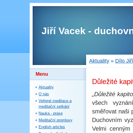
Jiří Vacek - duchovn
Aktuality
»
Dílo Ji
Menu
Důležité kapi
Aktuality
„Důležité kapito
O nás
Veřejné meditace a
všech vyznán
meditační setkání
směřovat naši 
Nauka - praxe
Duchovním vyz
Meditační promluvy
English articles
Velmi cenným 