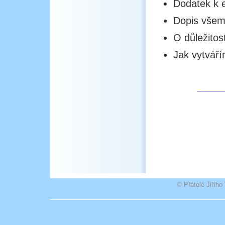
Dodatek k e
Dopis všem
O důležitos
Jak vytvář
© Přátelé Jiříh