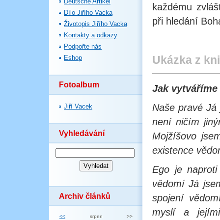
Deutsche Artikel
každému zvlášť
Dílo Jiřího Vacka
při hledání Boh
Životopis Jiřího Vacka
Kontakty a odkazy
Podpořte nás
Ukázka z kn
Eshop
Fotoalbum
Jak vytváříme
Naše pravé Já j
Jiří Vacek
není ničím jin
Vyhledávání
Mojžíšovo jsem
existence vědo
Ego je naprot
vědomí Já jse
Archiv článků
spojení vědom
myslí a jejím
<<
srpen
>>