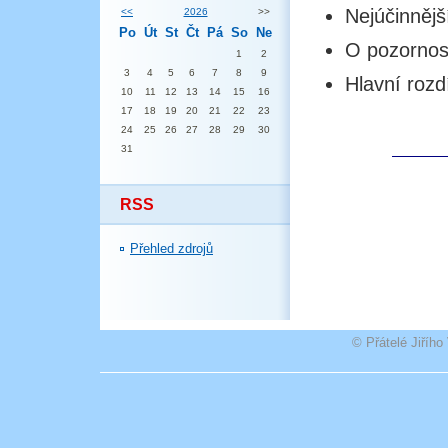
Nejúčinnějš
<<
2026
>>
Po
Út
St
Čt
Pá
So
Ne
O pozornos
1
2
3
4
5
6
7
8
9
Hlavní rozd
10
11
12
13
14
15
16
17
18
19
20
21
22
23
24
25
26
27
28
29
30
31
RSS
Přehled zdrojů
© Přátelé Jiříh