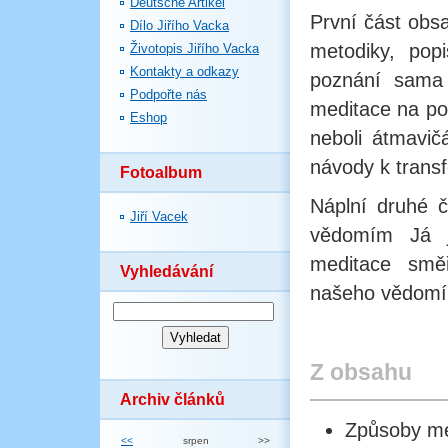
Deutsche Artikel
První část obsa
Dílo Jiřího Vacka
metodiky, popi
Životopis Jiřího Vacka
Kontakty a odkazy
poznání sama 
Podpořte nás
meditace na po
Eshop
neboli átmavič
návody k transf
Fotoalbum
Náplní druhé č
Jiří Vacek
vědomím Já j
meditace směř
Vyhledávání
našeho vědomí
Z obsahu
Archiv článků
Způsoby me
<<
srpen
>>