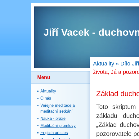
Jiří Vacek - duchovn
Aktuality
»
Dílo Ji
života, Já a pozor
Menu
Aktuality
Základ ducho
O nás
Veřejné meditace a
Toto skriptum
meditační setkání
základu duch
Nauka - praxe
„Základ ducho
Meditační promluvy
English articles
pozorovatele p