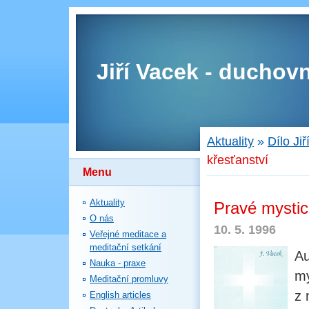
Jiří Vacek - duchovn
Aktuality
»
Dílo Ji
křesťanství
Menu
Aktuality
Pravé mystic
O nás
10. 5. 1996
Veřejné meditace a
meditační setkání
Au
Nauka - praxe
my
Meditační promluvy
z 
English articles