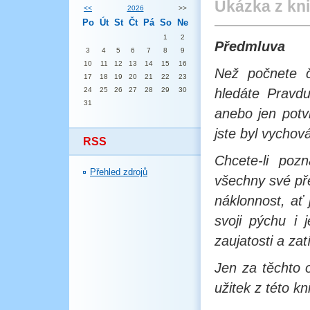
Ukázka z kn
<<
2026
>>
Po
Út
St
Čt
Pá
So
Ne
1
2
Předmluva
3
4
5
6
7
8
9
10
11
12
13
14
15
16
Než počnete č
17
18
19
20
21
22
23
24
25
26
27
28
29
30
hledáte Pravdu
31
anebo jen potv
jste byl vychová
RSS
Chcete-li poz
Přehled zdrojů
všechny své př
náklonnost, ať 
svoji pýchu i 
zaujatosti a z
Jen za těchto 
užitek z této k