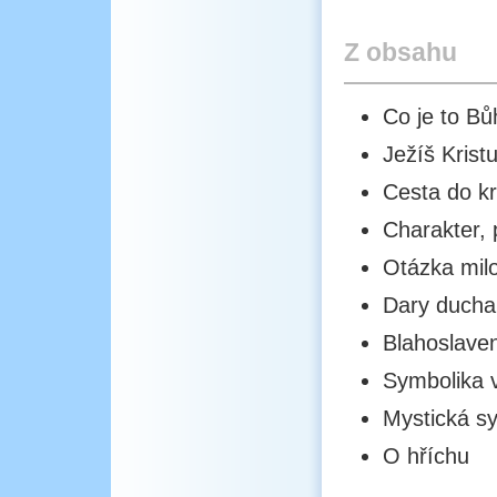
Z obsahu
Co je to Bů
Ježíš Krist
Cesta do k
Charakter, 
Otázka milo
Dary ducha
Blahoslave
Symbolika 
Mystická sy
O hříchu