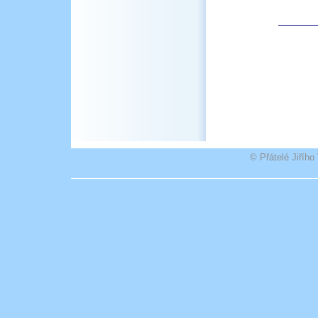
© Přátelé Jiříh