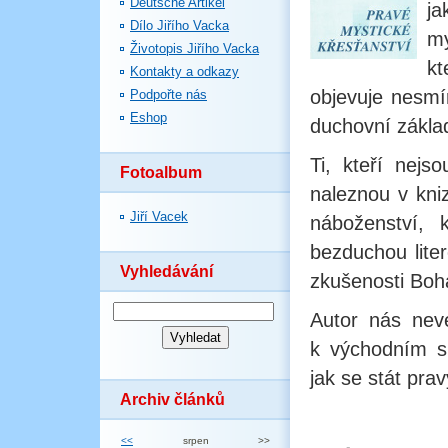
Deutsche Artikel
ja
Dílo Jiřího Vacka
my
Životopis Jiřího Vacka
kt
Kontakty a odkazy
objevuje nesmí
Podpořte nás
Eshop
duchovní zákla
Ti, kteří nejs
Fotoalbum
naleznou v kni
Jiří Vacek
náboženství, 
bezduchou lite
Vyhledávání
zkušenosti Boha
Autor nás nev
k východním s
jak se stát pra
Archiv článků
<<
srpen
>>