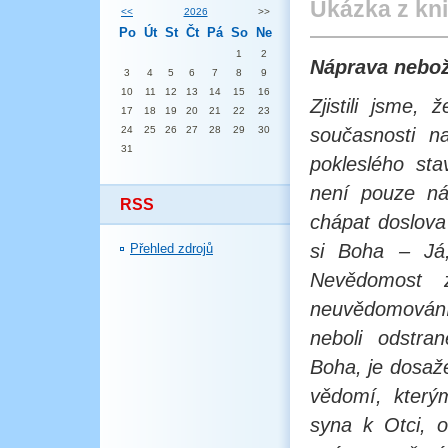
Ukázka z kn
<<
2026
>>
Po
Út
St
Čt
Pá
So
Ne
1
2
Náprava nebo
3
4
5
6
7
8
9
10
11
12
13
14
15
16
Zjistili jsme,
17
18
19
20
21
22
23
24
25
26
27
28
29
30
současnosti n
31
pokleslého sta
není pouze ná
RSS
chápat doslov
si Boha – Já,
Přehled zdrojů
Nevědomost z
neuvědomování
neboli odstra
Boha, je dosaž
vědomí, který
syna k Otci, 