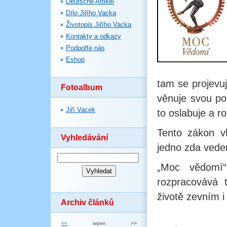
Deutsche Artikel
Dílo Jiřího Vacka
Životopis Jiřího Vacka
Kontakty a odkazy
Podpořte nás
Eshop
tam se projevu
Fotoalbum
věnuje svou poz
Jiří Vacek
to oslabuje a r
Tento zákon vl
Vyhledávání
jedno zda ved
„Moc vědomí“
rozpracovává 
životě zevním 
Archiv článků
<<
srpen
>>