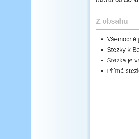
Z obsahu
Všemocné j
Stezky k B
Stezka je v
Přímá stez