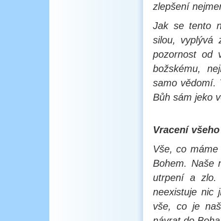
zlepšení nejmen
Jak se tento 
silou, vyplývá
pozornost od 
božskému, nej
samo vědomí. T
Bůh sám jeko v
Vracení všeho
Vše, co máme – 
Bohem. Naše n
utrpení a zlo.
neexistuje nic
vše, co je na
návrat do Boha