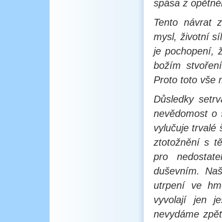
spása z opětné
Tento návrat z
mysl, životní s
je pochopení, 
božím stvořen
Proto toto vše
Důsledky setr
nevědomost o s
vylučuje trvalé 
ztotožnění s t
pro nedostat
duševním. Naš
utrpení ve hm
vyvolají jen 
nevydáme zpět 