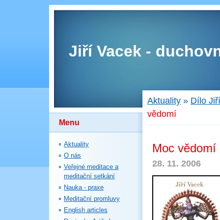
Jiří Vacek - duchovn
Aktuality
»
Dílo Ji
vědomí
Menu
Aktuality
Moc vědomí
O nás
28. 11. 2006
Veřejné meditace a
meditační setkání
Nauka - praxe
Meditační promluvy
English articles