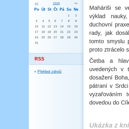
<<
2026
>>
Maháriši se v
Po
Út
St
Čt
Pá
So
Ne
výklad nauky,
1
2
3
4
5
6
7
8
9
duchovní praxe
10
11
12
13
14
15
16
rady, jak dos
17
18
19
20
21
22
23
24
25
26
27
28
29
30
tomto smyslu 
31
proto ztrácelo 
RSS
Četba a hlav
uvedených v t
Přehled zdrojů
dosažení Boha,
pátraní v Srdc
vyzařováním t
dovedou do Cíle
Ukázka z kn