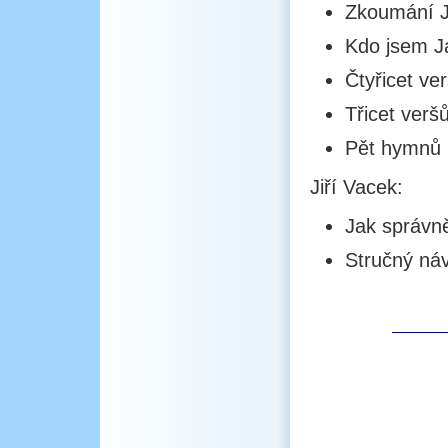
Zkoumání J
Kdo jsem J
Čtyřicet ve
Třicet verš
Pět hymnů 
Jiří Vacek:
Jak správn
Stručný náv