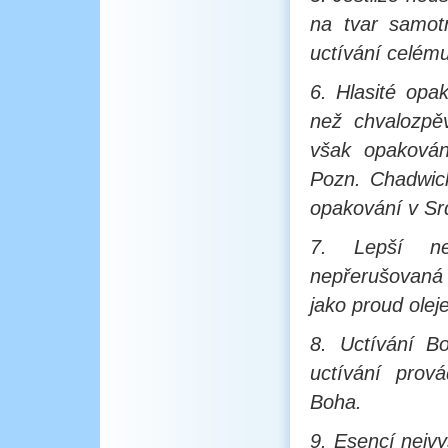
na tvar samot
uctívání celému
6. Hlasité opa
než chvalozpěv
však opakován
Pozn. Chadwic
opakování v Sr
7. Lepší ne
nepřerušovaná 
jako proud olej
8. Uctívání B
uctívání prov
Boha.
9. Esencí nejvy