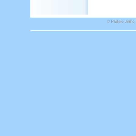
© Přátelé Jiříh