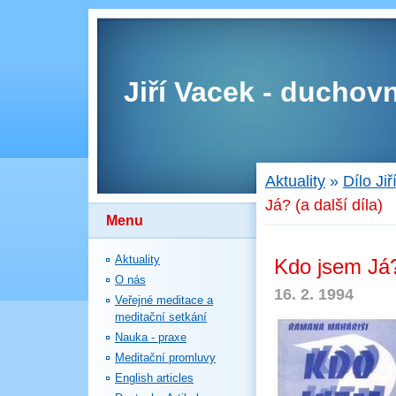
Jiří Vacek - duchovn
Aktuality
»
Dílo Ji
Já? (a další díla)
Menu
Aktuality
Kdo jsem Já? 
O nás
16. 2. 1994
Veřejné meditace a
meditační setkání
Nauka - praxe
Meditační promluvy
English articles