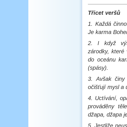
Třicet veršů
1. Každá činnos
Je karma Bohe
2. I když výs
zárodky, které 
do oceánu kar
(spásy).
3. Avšak činy
očišťují mysl a
4. Uctívání, o
prováděny těl
džapa, džapa je
5. Jestliže neu