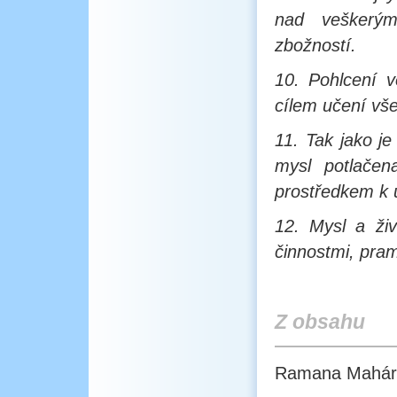
nad veškerým
zbožností.
10. Pohlcení ve
cílem učení vše
11. Tak jako je
mysl potlačen
prostředkem k u
12. Mysl a živ
činnostmi, pram
Z obsahu
Ramana Mahári