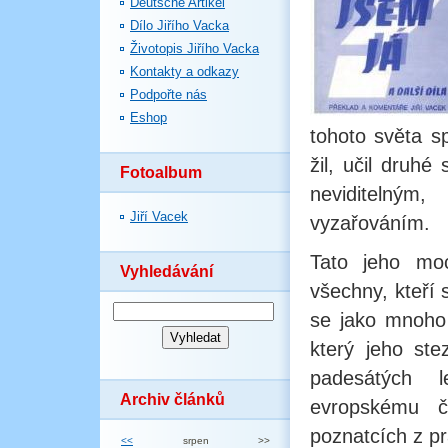
Deutsche Artikel
Dílo Jiřího Vacka
Životopis Jiřího Vacka
Kontakty a odkazy
Podpořte nás
Eshop
tohoto světa s
žil, učil druh
Fotoalbum
neviditelný
Jiří Vacek
vyzařováním.
Tato jeho mo
Vyhledávání
všechny, kteří
se jako mnoho j
který jeho st
padesátých l
Archiv článků
evropskému čt
poznatcích z p
<<
srpen
>>