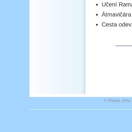
Učení Rama
Átmavičára 
Cesta odevz
© Přátelé Jiříh