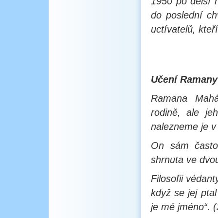
1950 po delší 
do poslední ch
uctívatelů, kteř
Učení Ramany
Ramana Mahári
rodině, ale j
nalezneme je v
On sám často 
shrnuta ve dvou
Filosofii védant
když se jej pta
je mé jméno“. (