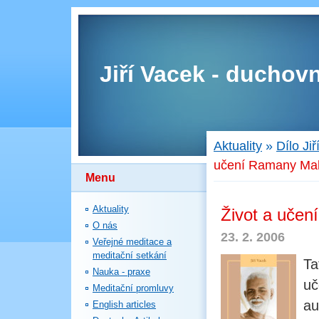
Jiří Vacek - duchovn
Aktuality
»
Dílo Ji
učení Ramany Mah
Menu
Aktuality
Život a učen
O nás
23. 2. 2006
Veřejné meditace a
meditační setkání
Ta
Nauka - praxe
uč
Meditační promluvy
a
English articles