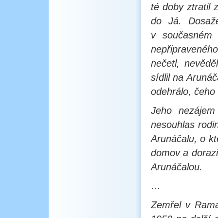
té doby ztratil 
do Já. Dosažen
v současném ž
nepřipraveného.
nečetl, nevědě
sídlil na Arunáč
odehrálo, čeho
Jeho nezájem 
nesouhlas rodin
Arunáčalu, o kt
domov a dorazil
Arunáčalou.
…
Zemřel v Rama