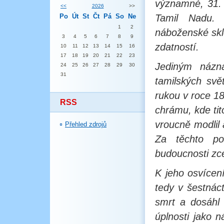
významné, 31. 
<<
2026
>>
Po
Út
St
Čt
Pá
So
Ne
Tamil Nadu.
1
2
náboženské sklo
3
4
5
6
7
8
9
zdatností.
10
11
12
13
14
15
16
17
18
19
20
21
22
23
Jediným názn
24
25
26
27
28
29
30
31
tamilských svě
rukou v roce 18
RSS
chrámu, kde tit
vroucně modlil 
Přehled zdrojů
Za těchto po
budoucnosti zcel
K jeho osvícení
tedy v šestnáct
smrt a dosáhl
úplnosti jako 