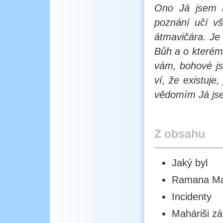
Ono Já jsem n
poznání učí vš
átmavičára. Je
Bůh a o kterém 
vám, bohové js
ví, že existuje
vědomím Já js
Z obsahu
Jaký byl
Ramana Mah
Incidenty
Maháriši z