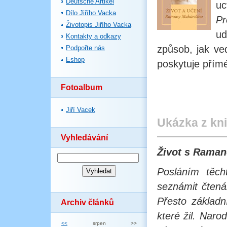
Deutsche Artikel
uc
Dílo Jiřího Vacka
Pr
Životopis Jiřího Vacka
ud
Kontakty a odkazy
způsob, jak ved
Podpořte nás
Eshop
poskytuje přímé
Fotoalbum
Jiří Vacek
Ukázka z kn
Vyhledávání
Život s Rama
Posláním těch
seznámit čtenář
Přesto základn
Archiv článků
které žil. Naro
<<
srpen
>>