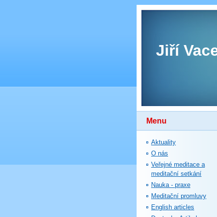
Jiří Vac
Menu
Aktuality
O nás
Veřejné meditace a
meditační setkání
Nauka - praxe
Meditační promluvy
English articles