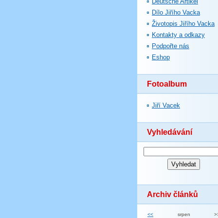
Deutsche Artikel
Dílo Jiřího Vacka
Životopis Jiřího Vacka
Kontakty a odkazy
Podpořte nás
Eshop
Fotoalbum
Jiří Vacek
Vyhledávání
Archiv článků
<<
srpen
>