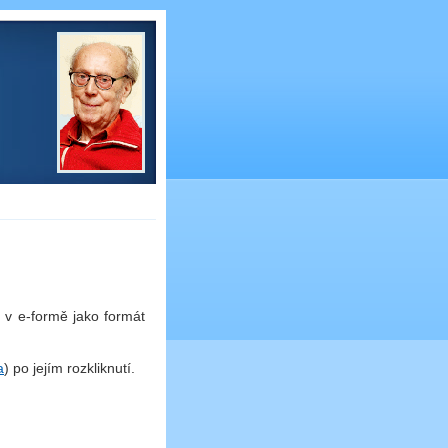
é v e-formě jako formát
a
) po jejím rozkliknutí.