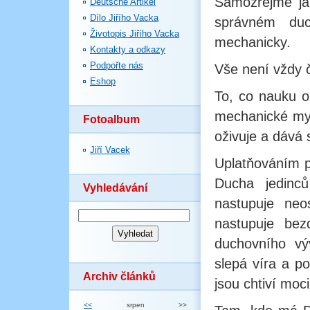
Samozřejmě ja
Deutsche Artikel
Dílo Jiřího Vacka
správném duc
Životopis Jiřího Vacka
mechanicky.
Kontakty a odkazy
Podpořte nás
Vše není vždy č
Eshop
To, co nauku o
mechanické myšl
Fotoalbum
oživuje a dává 
Jiří Vacek
Uplatňováním pr
Ducha jedinců
Vyhledávání
nastupuje ne
nastupuje bez
duchovního vý
slepá víra a po
Archiv článků
jsou chtiví moci
<<
srpen
>>