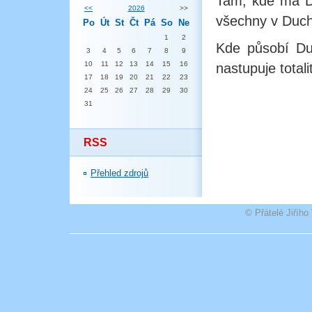
Tam, kde má D
<<
2026
>>
všechny v Duch
Po
Út
St
Čt
Pá
So
Ne
1
2
Kde působí Duc
3
4
5
6
7
8
9
10
11
12
13
14
15
16
nastupuje totali
17
18
19
20
21
22
23
24
25
26
27
28
29
30
31
RSS
Přehled zdrojů
© Přátelé Jiříh