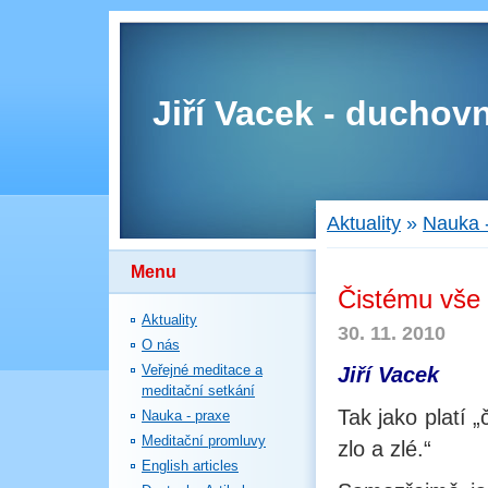
Jiří Vacek - duchovn
Aktuality
»
Nauka 
Menu
Čistému vše 
Aktuality
30. 11. 2010
O nás
Veřejné meditace a
Jiří Vacek
meditační setkání
Tak jako platí „
Nauka - praxe
Meditační promluvy
zlo a zlé.“
English articles