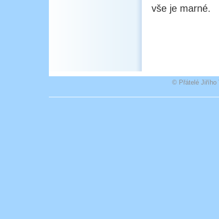
vše je marné.
© Přátelé Jiříh