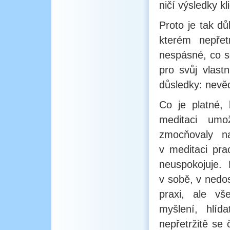
ničí výsledky k
Proto je tak dů
kterém nepře
nespásné, co se
pro svůj vlast
důsledky: nevě
Co je platné,
meditaci um
zmocňovaly n
v meditaci pra
neuspokojuje.
v sobě, v nedo
praxi, ale v
myšlení, hlí
nepřetržitě se 