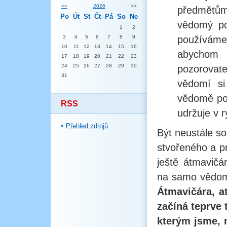
<<
2026
>>
předmětům 
Po
Út
St
Čt
Pá
So
Ne
vědomý po
1
2
3
4
5
6
7
8
9
používám
10
11
12
13
14
15
16
abychom
17
18
19
20
21
22
23
24
25
26
27
28
29
30
pozorovat
31
vědomí si
vědomě poz
RSS
udržuje v 
Přehled zdrojů
Být neustále 
stvořeného a pr
ještě átmavič
na samo vědomí
Átmavičára, a
začíná teprve
kterým jsme, 