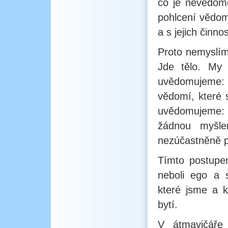
co je nevědom
pohlcení vědom
a s jejich činno
Proto nemyslím
Jde tělo. My 
uvědomujeme: 
vědomí, které s
uvědomujeme: 
žádnou myšle
nezúčastněně p
Tímto postupe
neboli ego a 
které jsme a 
bytí.
V átmavičáře 