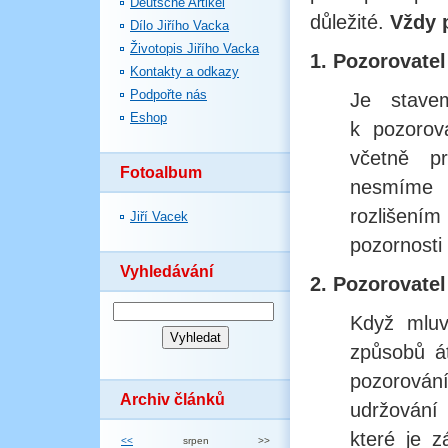
Deutsche Artikel
důležité.
Vždy p
Dílo Jiřího Vacka
Životopis Jiřího Vacka
1. Pozorovatel
Kontakty a odkazy
Podpořte nás
Je stave
Eshop
k pozorov
včetně p
Fotoalbum
nesmíme 
rozlišením
Jiří Vacek
pozornosti
Vyhledávání
2. Pozorovate
Když mluv
způsobů á
pozorován
Archiv článků
udržování
které je 
<<
srpen
>>