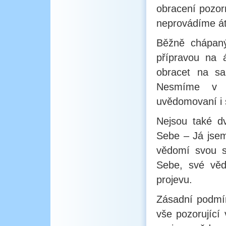
obracení pozor
neprovádíme á
Běžně chápaný
přípravou na 
obracet na sa
Nesmíme v to
uvědomovaní i 
Nejsou také d
Sebe – Já jsem
vědomí svou s
Sebe, své věd
projevu.
Zásadní podmí
vše pozorující