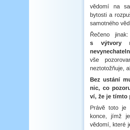
vědomí na sa
bytosti a rozpu
samotného věd
Řečeno jinak
s výtvory m
nevynechateln
vše pozorov
neztotožňuje, a
Bez ustání m
nic, co pozor
ví, že je tímt
Právě toto je
konce, jímž j
vědomí, které 