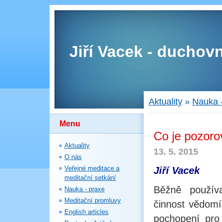
Jiří Vacek - duchovn
Aktuality
»
Nauka 
Menu
Co je pozoro
Aktuality
13. 5. 2015
O nás
Veřejné meditace a
Jiří Vacek
meditační setkání
Běžně použív
Nauka - praxe
Meditační promluvy
činnost vědomí
English articles
pochopení pro