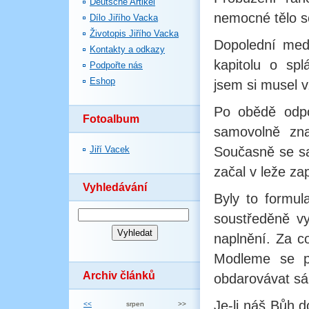
Deutsche Artikel
nemocné tělo se
Dílo Jiřího Vacka
Životopis Jiřího Vacka
Dopolední med
Kontakty a odkazy
kapitolu o spl
Podpořte nás
Eshop
jsem si musel vz
Po obědě odpo
Fotoalbum
samovolně znač
Jiří Vacek
Současně se sa
začal v leže za
Vyhledávání
Byly to formul
soustředěně vy
naplnění. Za c
Modleme se pr
Archiv článků
obdarovávat s
Je-li náš Bůh 
<<
srpen
>>