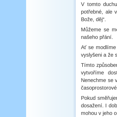
V tomto duchu
potřebné, ale v
Bože, děj“.
Můžeme se modl
našeho přání.
Ať se modlíme 
vyslyšeni a že s
Tímto způsobe
vytvoříme dost
Nenechme se ve
časoprostorové
Pokud směřujem
dosažení. I do
mohou v jeho ob