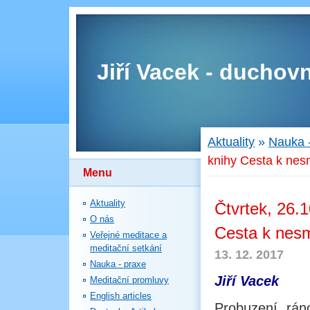
Jiří Vacek - duchovn
Aktuality
»
Nauka 
knihy Cesta k nesm
Menu
Aktuality
Čtvrtek, 26.
O nás
Cesta k nesm
Veřejné meditace a
meditační setkání
13. 12. 2017
Nauka - praxe
Jiří Vacek
Meditační promluvy
English articles
Probuzení rán