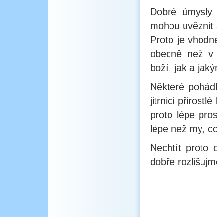
Dobré úmysly 
mohou uvěznit 
Proto je vhodn
obecně než v u
boží, jak a j
Některé pohád
jitrnici přiros
proto lépe pros
lépe než my, co
Nechtít proto 
dobře rozlišujme