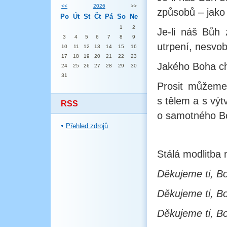
<<
2026
>>
způsobů – jako 
Po
Út
St
Čt
Pá
So
Ne
1
2
Je-li náš Bůh
3
4
5
6
7
8
9
utrpení, nesvo
10
11
12
13
14
15
16
17
18
19
20
21
22
23
Jakého Boha c
24
25
26
27
28
29
30
31
Prosit můžeme 
s tělem a s výt
RSS
o samotného Bo
Přehled zdrojů
Stálá modlitba 
Děkujeme ti, Bo
Děkujeme ti, B
Děkujeme ti, Bo