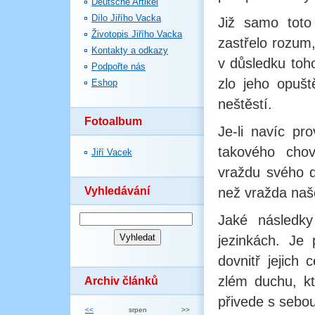
Deutsche Artikel
Dílo Jiřího Vacka
Již samo toto
Životopis Jiřího Vacka
zastřelo rozum,
Kontakty a odkazy
v důsledku toh
Podpořte nás
zlo jeho opušt
Eshop
neštěstí.
Fotoalbum
Je-li navíc pr
takového cho
Jiří Vacek
vraždu svého d
Vyhledávání
než vražda naše
Jaké následky
jezinkách. Je 
dovnitř jejich
zlém duchu, kt
Archiv článků
přivede s sebou
<<
srpen
>>