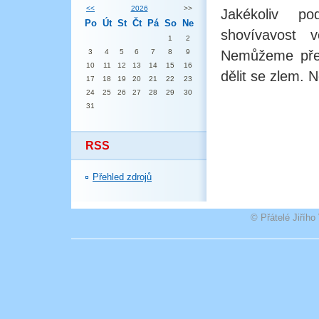
<<
2026
>>
Jakékoliv po
Po
Út
St
Čt
Pá
So
Ne
shovívavost 
1
2
3
4
5
6
7
8
9
Nemůžeme pře
10
11
12
13
14
15
16
dělit se zlem. 
17
18
19
20
21
22
23
24
25
26
27
28
29
30
31
RSS
Přehled zdrojů
© Přátelé Jiříh