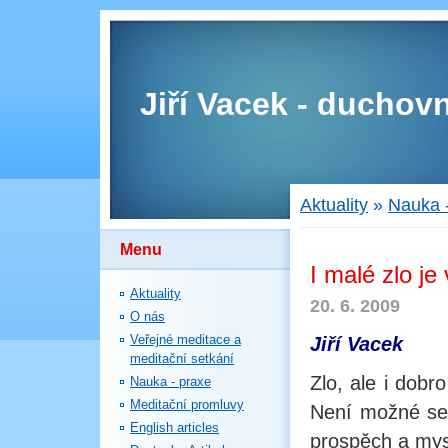
Jiří Vacek - duchovn
Aktuality
»
Nauka 
Menu
I malé zlo je
Aktuality
20. 6. 2009
O nás
Veřejné meditace a
Jiří Vacek
meditační setkání
Zlo, ale i dobr
Nauka - praxe
Meditační promluvy
Není možné se 
English articles
prospěch a mys