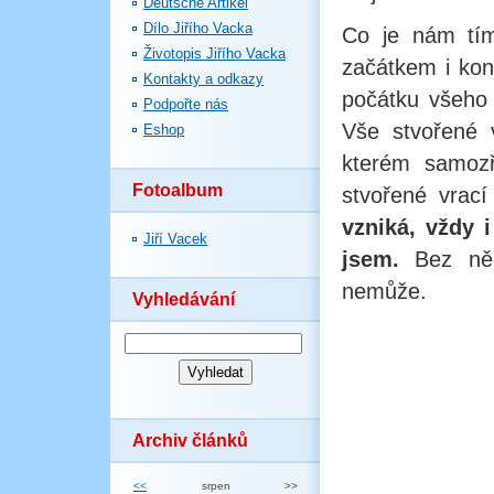
Deutsche Artikel
Dílo Jiřího Vacka
Co je nám tím
Životopis Jiřího Vacka
začátkem i ko
Kontakty a odkazy
počátku všeho 
Podpořte nás
Vše stvořené 
Eshop
kterém samozř
Fotoalbum
stvořené vrac
vzniká, vždy 
Jiří Vacek
jsem.
Bez něho
nemůže.
Vyhledávání
Archiv článků
<<
srpen
>>