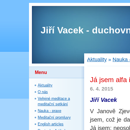
Jiří Vacek - duchovn
Aktuality
»
Nauka 
Menu
Já jsem alfa 
Aktuality
6. 4. 2015
O nás
Veřejné meditace a
Jiří Vacek
meditační setkání
V Janově Zjev
Nauka - praxe
Meditační promluvy
jsem, což je d
English articles
Já jsem: neoso