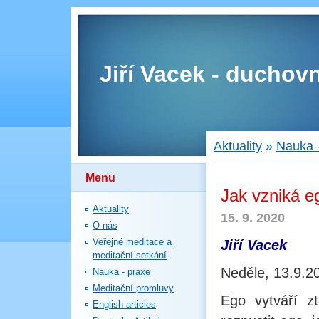
Jiří Vacek - duchovn
Aktuality
»
Nauka 
Menu
Jak vzniká e
Aktuality
15. 9. 2020
O nás
Veřejné meditace a
Jiří Vacek
meditační setkání
Neděle, 13.9.2
Nauka - praxe
Meditační promluvy
Ego vytváří zt
English articles