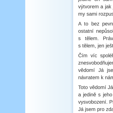
výtvorem a jak 
my sami rozpust
A to bez pevn
ostatní nepůso
s tělem. Práv
s tělem, jen ješ
Čím víc spolé
znesvobodňuj
vědomí Já js
návratem k nám
Toto vědomí Já
a jedině s jeh
vysvobození. P
Já jsem pro zda