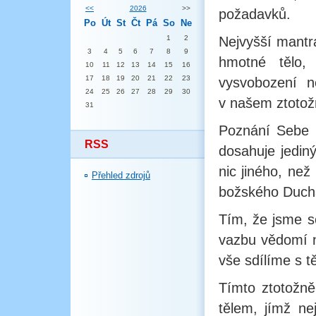
<<
2026
>>
požadavků.
Po
Út
St
Čt
Pá
So
Ne
1
2
Nejvyšší mantr
3
4
5
6
7
8
9
hmotné tělo,
10
11
12
13
14
15
16
17
18
19
20
21
22
23
vysvobození n
24
25
26
27
28
29
30
v našem ztotožn
31
Poznání Sebe 
RSS
dosahuje jedi
nic jiného, než
Přehled zdrojů
božského Duch
Tím, že jsme se
vazbu vědomí na
vše sdílíme s t
Tímto ztotožn
tělem, jímž ne