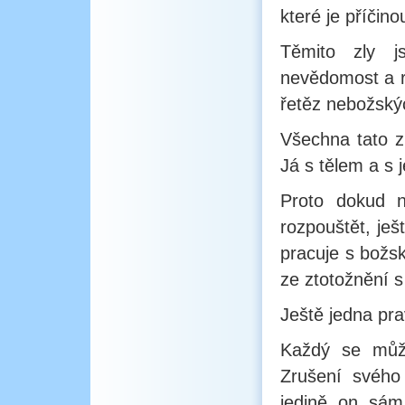
které je příčino
Těmito zly j
nevědomost a ro
řetěz nebožský
Všechna tato zl
Já s tělem a s 
Proto dokud n
rozpouštět, ješ
pracuje s bož
ze ztotožnění s
Ještě jedna pra
Každý se můž
Zrušení svého
jedině on sám