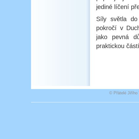
jediné líčení př
Síly světla do
pokročí v Duch
jako pevná dů
praktickou část
© Přátelé Jiříh