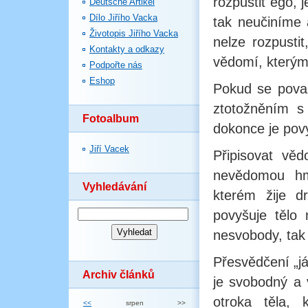
rozpustit ego, 
Deutsche Artikel
Dílo Jiřího Vacka
tak neučiníme 
Životopis Jiřího Vacka
nelze rozpusti
Kontakty a odkazy
vědomí, kterým
Podpořte nás
Eshop
Pokud se považ
ztotožněním s
Fotoalbum
dokonce je pov
Jiří Vacek
Připisovat věd
nevědomou hm
Vyhledávání
kterém žije dr
povyšuje tělo 
nesvobody, tak 
Přesvědčení „já
Archiv článků
je svobodný a
otroka těla,
<<
srpen
>>