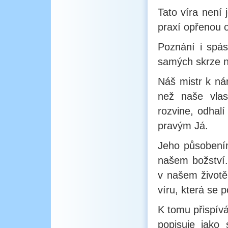
Tato víra není
praxí opřenou o
Poznání i spás
samých skrze n
Náš mistr k nám
než naše vlas
rozvine, odhal
pravým Já.
Jeho působením
našem božství. 
v našem životě
víru, která se
K tomu přispívá
popisuje jako 