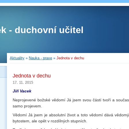
ek - duchovní učitel
Aktuality
»
Nauka - praxe
»
Jednota v dechu
Jednota v dechu
17. 11. 2015
Jiří Vacek
Neprojevené božské vědomí Já jsem svou částí tvoří a součas
samo projevem.
Vědomí Já jsem je absolutní život a toto vědomí dává vědom
bytostem, ale opět v rozdílných stupních.