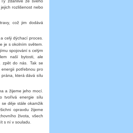
 Ty zdánlivě ze svého
jejich rozlišenost nebo
otravy, což jim dodává
 a celý dýchací proces.
je je s okolním světem.
ejímu spojování s celým
em naší bytosti, ale
a zpět do nás. Tak se
 energii potřebnou pro
 prána, která dává sílu
a a žijeme jeho mocí.
tvořivá energie sílu
 se děje stále okamžik
šichni opravdu žijeme
hovního života, všech
t s ní v souladu.