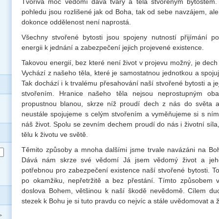
Tvořivá moc vědomí dává tvary a těla stvořeným bytostem.
pohledu jsou rozlišené jak od Boha, tak od sebe navzájem, ale 
dokonce oddělenost není naprostá.
Všechny stvořené bytosti jsou spojeny nutností přijímání p
energii k jednání a zabezpečení jejich projevené existence.
Takovou energií, bez které není život v projevu možný, je dech
Vychází z našeho těla, které je samostatnou jednotkou a spoju
Tak dochází i k trvalému přesahování naší stvořené bytosti a j
stvořením. Hranice našeho těla nejsou neprostupným obal
propustnou blanou, skrze níž proudí dech z nás do světa 
neustále spojujeme s celým stvořením a vyměňujeme si s ním
náš život. Spolu se zevním dechem proudí do nás i životní síla,
tělu k životu ve světě.
Těmito způsoby a mnoha dalšími jsme trvale navázáni na Boh
Dává nám skrze své vědomí Já jsem vědomý život a jeho 
potřebnou pro zabezpečení existence naší stvořené bytosti. To
po okamžiku, nepřetržitě a bez přestání. Tímto způsobem v
doslova Bohem, většinou k naší škodě nevědomě. Cílem duc
stezek k Bohu je si tuto pravdu co nejvíc a stále uvědomovat a ží
>