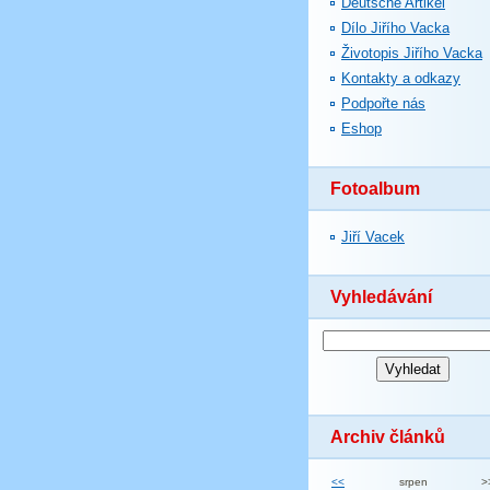
Deutsche Artikel
Dílo Jiřího Vacka
Životopis Jiřího Vacka
Kontakty a odkazy
Podpořte nás
Eshop
Fotoalbum
Jiří Vacek
Vyhledávání
Archiv článků
<<
srpen
>