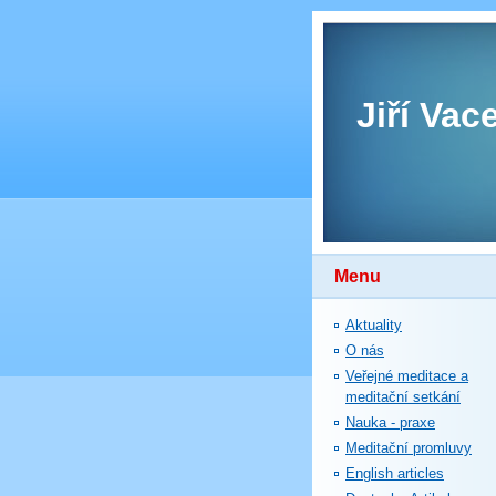
Jiří Vac
Menu
Aktuality
O nás
Veřejné meditace a
meditační setkání
Nauka - praxe
Meditační promluvy
English articles