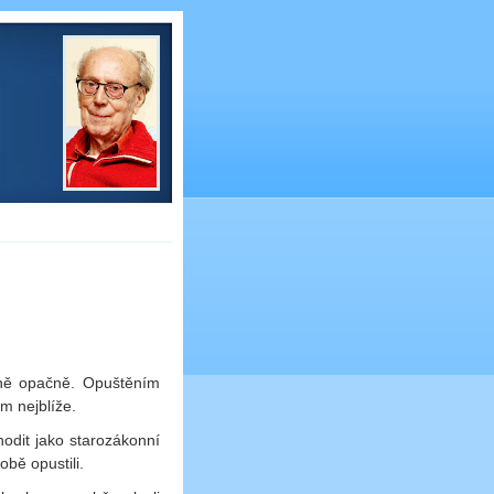
sně opačně. Opuštěním
m nejblíže.
odit jako starozákonní
bě opustili.