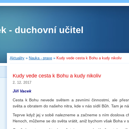
ek - duchovní učitel
Aktuality
»
Nauka - praxe
»
Kudy vede cesta k Bohu a kudy nikoliv
Kudy vede cesta k Bohu a kudy nikoliv
2. 12. 2017
Jiří Vacek
Cesta k Bohu nevede světem a zevními činnostmi, ale pře
světa a obratem do našeho nitra, kde v nás sídlí Bůh. Tam je ná
Teprve když jej v sobě nalezneme a začneme s ním doslova ch
Henoch, můžeme se do světa vrátit, aniž bychom však Boha v so