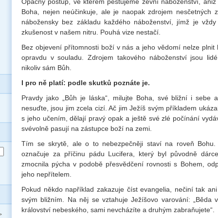
Opačný postup, ve kterém pěstujeme zevní náboženství, aniž
Boha, nejen neúčinkuje, ale je naopak zdrojem nesčetných ze
nábožensky bez základu každého náboženství, jímž je vžd
zkušenost v našem nitru. Pouhá vize nestačí.
Bez objevení přítomnosti boží v nás a jeho vědomí nelze plnit 
opravdu v souladu. Zdrojem takového náboženství jsou li
nikoliv sám Bůh.
I pro ně platí: podle skutků poznáte je.
Pravdy jako „Bůh je láska“, milujte Boha, své bližní i sebe 
nesuďte, jsou jim zcela cizí. Ač jim Ježíš svým příkladem ukázal
s jeho učením, dělají pravý opak a ještě své zlé počínání vydáv
svévolně pasují na zástupce boží na zemi.
Tím se skrytě, ale o to nebezpečněji staví na roveň Bohu.
označuje za příčinu pádu Lucifera, který byl původně dárce
zmocnila pýcha v podobě přesvědčení rovnosti s Bohem, odp
jeho nepřítelem.
Pokud někdo například zakazuje číst evangelia, nečiní tak ani
svým bližním. Na něj se vztahuje Ježíšovo varování: „Běda vá
království nebeského, sami nevcházíte a druhým zabraňujete“.
>