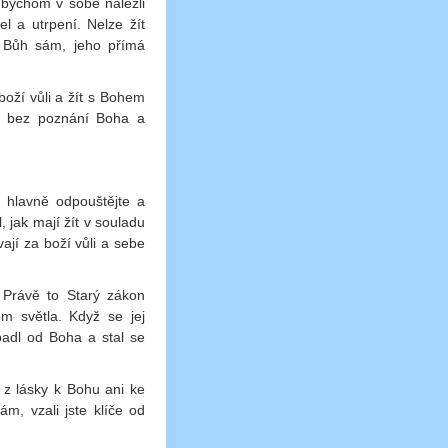
 bychom v sobě nalezli
l a utrpení. Nelze žít
y Bůh sám, jeho přímá
boží vůli a žít s Bohem
dé bez poznání Boha a
a hlavně odpouštějte a
, jak mají žít v souladu
ají za boží vůli a sebe
 Právě to Starý zákon
m světla. Když se jej
adl od Boha a stal se
 z lásky k Bohu ani ke
m, vzali jste klíče od