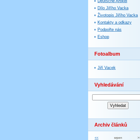
Deutsche Artikel
Dílo Jiřího Vacka
Životopis Jiřího Vacka
Kontakty a odkazy
Podpořte nás
Eshop
Fotoalbum
Jiří Vacek
Vyhledávání
Archiv článků
<<
srpen
>