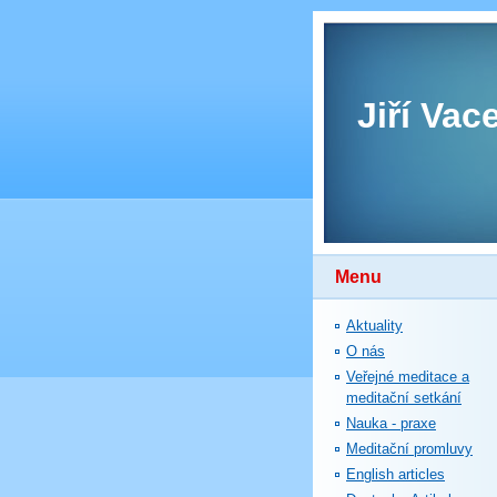
Jiří Vac
Menu
Aktuality
O nás
Veřejné meditace a
meditační setkání
Nauka - praxe
Meditační promluvy
English articles