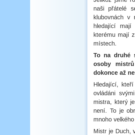
naši přátelé 
klubovnách v 
hledající maj
kterému mají ze
místech.
To na druhé 
osoby mistrů
dokonce až ne
Hledající, kte
ovládáni svými
mistra, který 
není. To je ob
mnoho velkého 
Mistr je Duch, 