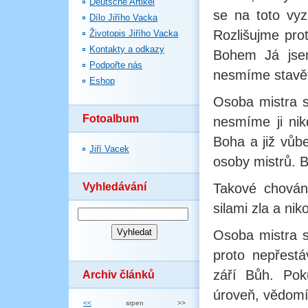
Deutsche Artikel
se na toto vyz
Dílo Jiřího Vacka
Rozlišujme pro
Životopis Jiřího Vacka
Kontakty a odkazy
Bohem Já jsem
Podpořte nás
nesmíme stavět
Eshop
Osoba mistra s
Fotoalbum
nesmíme ji nik
Boha a již vůb
Jiří Vacek
osoby mistrů. B
Vyhledávání
Takové chován
silami zla a nik
Osoba mistra s
proto nepřest
září Bůh. Pok
Archiv článků
úroveň, vědomí 
<<
srpen
>>