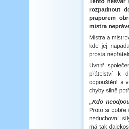
Tento nešvar 
rozpadnout d
praporem obr
mistra nepráv
Mistra a mistro
kde jej napada
prosta nepřátel
Uvnitř společ
přátelství k 
odpouštění s 
chyby silně po
„Kdo neodpou
Proto si dobře
neduchovní síl
má tak dalekos