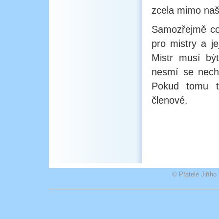
zcela mimo naš
Samozřejmě co 
pro mistry a j
Mistr musí bý
nesmí se necha
Pokud tomu ta
členové.
© Přátelé Jiříh