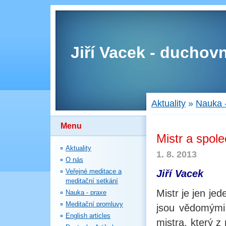
Jiří Vacek - duchovn
Aktuality
»
Nauka 
Menu
Mistr a spole
Aktuality
1. 8. 2013
O nás
Veřejné meditace a
Jiří Vacek
meditační setkání
Mistr je jen je
Nauka - praxe
Meditační promluvy
jsou vědomými 
English articles
mistra, který z