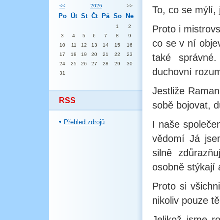
<<
2026
>>
To, co se mýlí, 
Po
Út
St
Čt
Pá
So
Ne
1
2
Proto i mistrov
3
4
5
6
7
8
9
co se v ní obje
10
11
12
13
14
15
16
17
18
19
20
21
22
23
také správné.
24
25
26
27
28
29
30
duchovní rozum 
31
Jestliže Raman
RSS
sobě bojovat, d
Přehled zdrojů
I naše společen
vědomí Já jse
silně zdůrazň
osobně stýkají 
Proto si všichn
nikoliv pouze tě
Jelikož jsme r