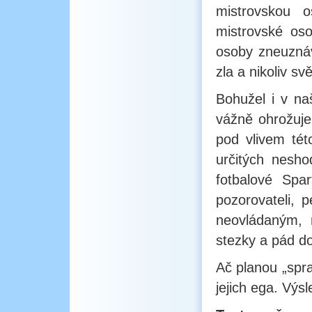
mistrovskou o
mistrovské oso
osoby zneuznáv
zla a nikoliv s
Bohužel i v na
vážně ohrožuje 
pod vlivem tét
určitých nesho
fotbalové Spar
pozorovateli, 
neovládaným, 
stezky a pád do 
Ač planou „sprav
jejich ega. Výs