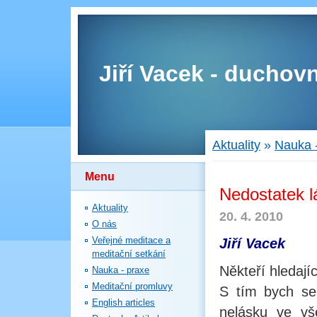
Jiří Vacek - duchovn
Aktuality
»
Nauka 
Menu
Nedostatek l
Aktuality
20. 4. 2010
O nás
Veřejné meditace a
Jiří Vacek
meditační setkání
Někteří hledajíc
Nauka - praxe
Meditační promluvy
S tím bych se p
English articles
nelásku ve vše