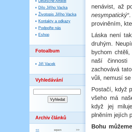
Deutsche Artikel
nenávist, až 
Dílo Jiřího Vacka
nesympatický“
Životopis Jiřího Vacka
Kontakty a odkazy
proviněním, kt
Podpořte nás
Láska není také
Eshop
druhým. Neupír
Fotoalbum
bychom chtěli,
naší činnost
Jiří Vacek
zachovává tato
vůli, nemusí se 
Vyhledávání
Postačí, když p
všeho má naše
když jej milu
plněním jejích 
Archiv článků
Bohu můžeme ř
<<
srpen
>>