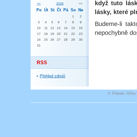
když tuto lás
<<
2026
>>
Po
Út
St
Čt
Pá
So
Ne
lásky, které p
1
2
3
4
5
6
7
8
9
Budeme-li takt
10
11
12
13
14
15
16
nepochybně dos
17
18
19
20
21
22
23
24
25
26
27
28
29
30
31
RSS
Přehled zdrojů
© Přátelé Jiříh