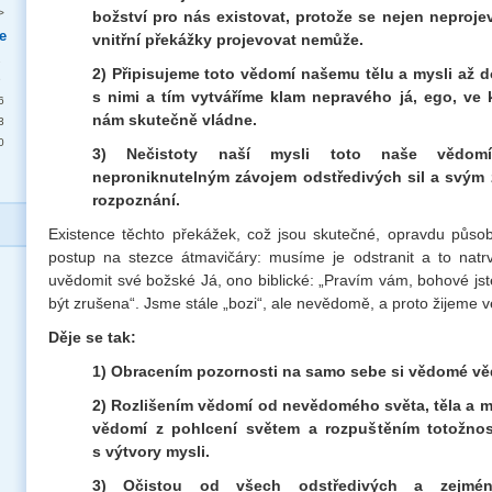
>
božství pro nás existovat, protože se nejen neprojev
e
vnitřní překážky projevovat nemůže.
2
2) Připisujeme toto vědomí našemu tělu a mysli až 
9
s nimi a tím vytváříme klam nepravého já, ego, ve 
6
nám skutečně vládne.
3
0
3) Nečistoty naší mysli toto naše vědomí
neproniknutelným závojem odstředivých sil a svým
rozpoznání.
Existence těchto překážek, což jsou skutečné, opravdu působíc
postup na stezce átmavičáry: musíme je odstranit a to natr
uvědomit své božské Já, ono biblické: „Pravím vám, bohové js
být zrušena“. Jsme stále „bozi“, ale nevědomě, a proto žijeme 
Děje se tak:
1) Obracením pozornosti na samo sebe si vědomé vě
2) Rozlišením vědomí od nevědomého světa, těla a m
vědomí z pohlcení světem a rozpuštěním totožnos
s výtvory mysli.
3) Očistou od všech odstředivých a zejména