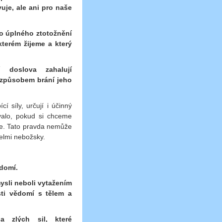
uje, ale ani pro naše
do úplného ztotožnění
kterém žijeme a který
 doslova zahalují
 způsobem brání jeho
í síly, určují i účinný
valo, pokud si chceme
te. Tato pravda nemůže
velmi nebožsky.
domí.
ysli neboli vytažením
ti vědomí s tělem a
 zlých sil, které