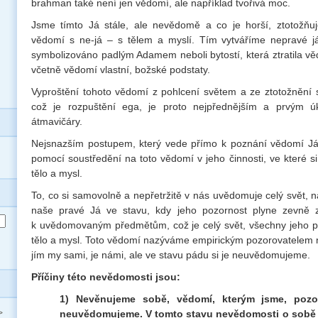
brahman také není jen vědomí, ale například tvořivá moc.
Jsme tímto Já stále, ale nevědomě a co je horší, ztotožňuj
vědomí s ne-já – s tělem a myslí. Tím vytváříme nepravé já,
symbolizováno padlým Adamem neboli bytostí, která ztratila 
včetně vědomí vlastní, božské podstaty.
Vyproštění tohoto vědomí z pohlcení světem a ze ztotožnění 
což je rozpuštění ega, je proto nejpřednějším a prvým ú
átmavičáry.
Nejsnazším postupem, který vede přímo k poznání vědomí Já 
pomocí soustředění na toto vědomí v jeho činnosti, ve které s
tělo a mysl.
To, co si samovolně a nepřetržitě v nás uvědomuje celý svět, na
naše pravé Já ve stavu, kdy jeho pozornost plyne zevně
k uvědomovaným předmětům, což je celý svět, všechny jeho př
tělo a mysl. Toto vědomí nazýváme empirickým pozorovatelem
jím my sami, je námi, ale ve stavu pádu si je neuvědomujeme.
Příčiny této nevědomosti jsou:
1) Nevěnujeme sobě, vědomí, kterým jsme, pozo
neuvědomujeme. V tomto stavu nevědomosti o sobě p
>