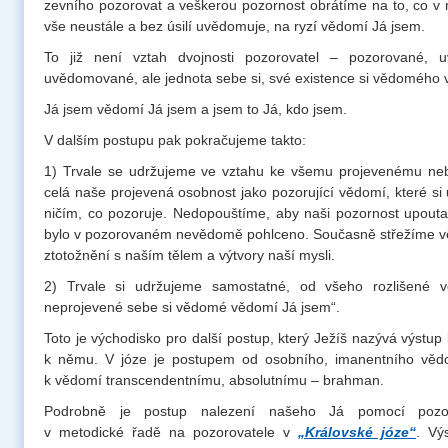
zevního pozorovat a veškerou pozornost obrátíme na to, co v n
vše neustále a bez úsilí uvědomuje, na ryzí vědomí Já jsem.
To již není vztah dvojnosti pozorovatel – pozorované, 
uvědomované, ale jednota sebe si, své existence si vědomého 
Já jsem vědomí Já jsem a jsem to Já, kdo jsem.
V dalším postupu pak pokračujeme takto:
1) Trvale se udržujeme ve vztahu ke všemu projevenému nebol
celá naše projevená osobnost jako pozorující vědomí, které s
ničím, co pozoruje. Nedopouštíme, aby naši pozornost upouta
bylo v pozorovaném nevědomě pohlceno. Současně střežíme
ztotožnění s naším tělem a výtvory naší mysli.
2) Trvale si udržujeme samostatné, od všeho rozlišené v
neprojevené sebe si vědomé vědomí Já jsem“.
Toto je východisko pro další postup, který Ježíš nazývá výstup
k němu. V józe je postupem od osobního, imanentního věd
k vědomí transcendentnímu, absolutnímu – brahman.
Podrobně je postup nalezení našeho Já pomocí pozor
v metodické řadě na pozorovatele v
„Královské józe“
. Vý