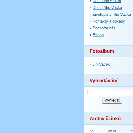
Deutsche Artikel
Dílo Jiřího Vacka
Životopis Jiřího Vacka
Kontakty a odkazy
Podpořte nás
Eshop
Fotoalbum
Jiří Vacek
Vyhledávání
Archiv článků
<<
srpen
>