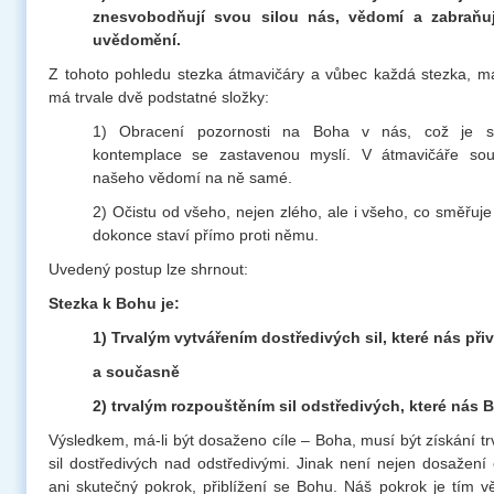
znesvobodňují svou silou nás, vědomí a zabraňuj
uvědomění.
Z tohoto pohledu stezka átmavičáry a vůbec každá stezka, má
má trvale dvě podstatné složky:
1) Obracení pozornosti na Boha v nás, což je so
kontemplace se zastavenou myslí. V átmavičáře sou
našeho vědomí na ně samé.
2) Očistu od všeho, nejen zlého, ale i všeho, co směřuj
dokonce staví přímo proti němu.
Uvedený postup lze shrnout:
Stezka k Bohu je:
1) Trvalým vytvářením dostředivých sil, které nás při
a současně
2) trvalým rozpouštěním sil odstředivých, které nás B
Výsledkem, má-li být dosaženo cíle – Boha, musí být získání t
sil dostředivých nad odstředivými. Jinak není nejen dosažení 
ani skutečný pokrok, přiblížení se Bohu. Náš pokrok je tím vě