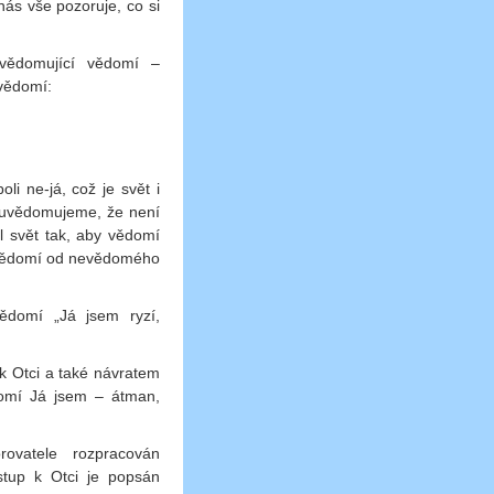
ás vše pozoruje, co si
uvědomující vědomí –
vědomí:
i ne-já, což je svět i
i uvědomujeme, že není
l svět tak, aby vědomí
 vědomí od nevědomého
ědomí „Já jsem ryzí,
 k Otci a také návratem
omí Já jsem – átman,
ovatele rozpracován
stup k Otci je popsán