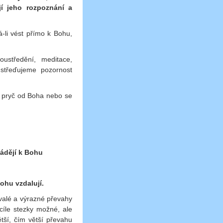
í jeho rozpoznání a
-li vést přímo k Bohu,
ustředění, meditace,
střeďujeme pozornost
e pryč od Boha nebo se
vádějí k Bohu
ohu vzdalují.
rvalé a výrazné převahy
cíle stezky možné, ale
tší, čím větší převahu