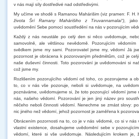
v nás mají síly dostředivé nad odstředivými.
My učíme ve shodě s Ramanou Mahárišim (viz pramen: F. H. 
života Šrí Ramany Mahárišiho z Tiruvannamalai“),
jako 
uvědomění Sebe pomocí soustředění na nás v pozorujícím věd
Každý z nás neustále po celý den si něco uvědomuje, nebol
samovolně, ale většinou nevědomě. Pozorujícím vědomím n
svědkem jsme my sami. Pozorovatel jsme my, vědomí Já js
pozornost je obrácena k pozorovaným předmětům, což je celý s
naše duševní činnosti. Toto pozorování je uvědomováni si n
což jsme my.
Rozlišením pozorujícího vědomí od toho, co pozorujeme a ob
to, co v nás vše pozoruje, neboli si uvědomuje, na uvědom
poznáváme, uvědomujeme si, že toto pozorující vědomí jsme m
nás, našeho vědomí. Pozorování je jen jiný název pro soust
něčeho neboli činnosti vědomí. Nenechme se zmást slovy: po
nic jiného než vědomí, jehož pozornost je zaměřena k pozoro
Obrácením pozornosti na to, co je v nás vědomé, co si v nás
vlastní existence, dosahujeme uvědomění sebe v pozorující
vědomí, které si vše uvědomuje. Následujícím krokem je, 