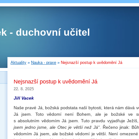
ek - duchovní učitel
Aktuality
»
Nauka - praxe
»
Nejsnazší postup k uvědomění Já
Nejsnazší postup k uvědomění Já
22. 8. 2025
Jiří Vacek
Naše pravé Já, božská podstata naší bytosti, která nám dává v
Já jsem. Toto vědomí není Bohem, ale je božské ve sm
s absolutním vědomím Já jsem. Tuto pravdu vyjadřuje Ježíš, 
jsem jedno jsme, ale Otec je větší než Já“
. Řečeno jinak: Bů
vědomím Já jsem, ale božské vědomí je větší. Není omezené 