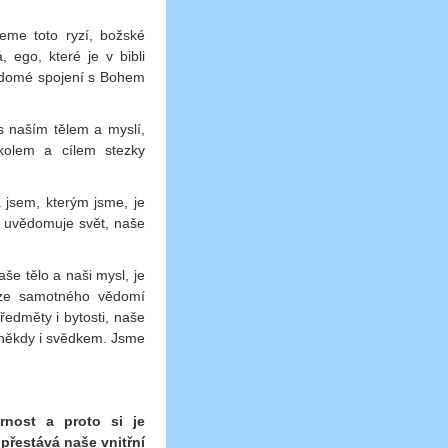
eme toto ryzí, božské
 ego, které je v bibli
vědomé spojení s Bohem
s naším tělem a myslí,
kolem a cílem stezky
jsem, kterým jsme, je
i uvědomuje svět, naše
še tělo a naši mysl, je
 ze samotného vědomí
edměty i bytosti, naše
 někdy i svědkem. Jsme
rnost a proto si je
řestává naše vnitřní