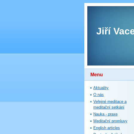
Jiří Vac
Menu
Aktuality
O nás
Veřejné meditace a
meditační setkání
Nauka - praxe
Meditační promluvy
English articles