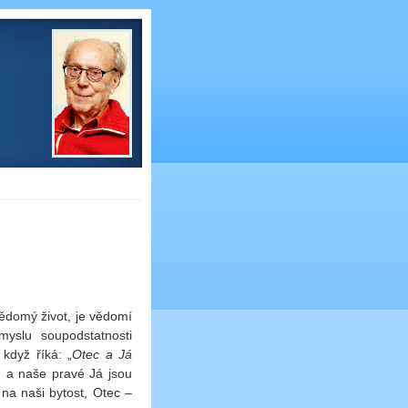
ědomý život, je vědomí
yslu soupodstatnosti
když říká: „
Otec a Já
h a naše pravé Já jsou
na naši bytost, Otec –