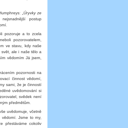
Humphreys: „
Úryvky ze
nejsnadnější postup
omí.
i pozoruje a to zcela
eboli pozorovatelem,
em ve stavu, kdy naše
vět, ale i naše tělo a
aším vědomím Já jsem,
rácením pozornosti na
ovací činnost vědomí,
y sami, že je činností
ředěné uvědomování si
zorovatel, svědek není
vaným předmětům.
 vše uvědomuje, včetně
m vědomí. Jsme to my,
že přestáváme cokoliv