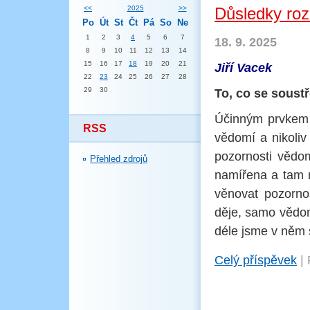
<<
2025
>>
Důsledky roz
Po
Út
St
Čt
Pá
So
Ne
1
2
3
4
5
6
7
18. 9. 2025
8
9
10
11
12
13
14
15
16
17
18
19
20
21
Jiří Vacek
22
23
24
25
26
27
28
29
30
To, co se soustř
Účinným prvkem 
RSS
vědomí a nikoli
pozornosti vědom
Přehled zdrojů
namířena a tam n
věnovat pozorno
děje, samo vědomí
déle jsme v něm 
Celý příspěvek
|