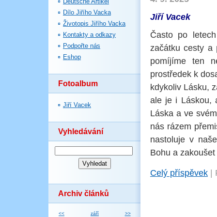
Deutsche Artikel
Dílo Jiřího Vacka
Jiří Vacek
Životopis Jiřího Vacka
Často po letech
Kontakty a odkazy
Podpořte nás
začátku cesty a 
Eshop
pomíjíme ten n
prostředek k dosa
Fotoalbum
kdykoliv Lásku, 
ale je i Láskou,
Jiří Vacek
Láska a ve svém 
nás rázem přemis
Vyhledávání
nastoluje v naše
Bohu a zakoušet j
Celý příspěvek
|
Archiv článků
<<
září
>>