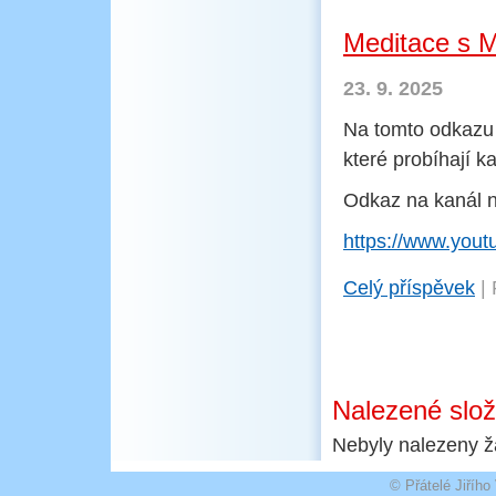
Meditace s 
23. 9. 2025
​Na tomto odkazu
které probíhají 
Odkaz na kanál n
https://www.you
Celý příspěvek
|
Nalezené slo
Nebyly nalezeny ž
© Přátelé Jiříh