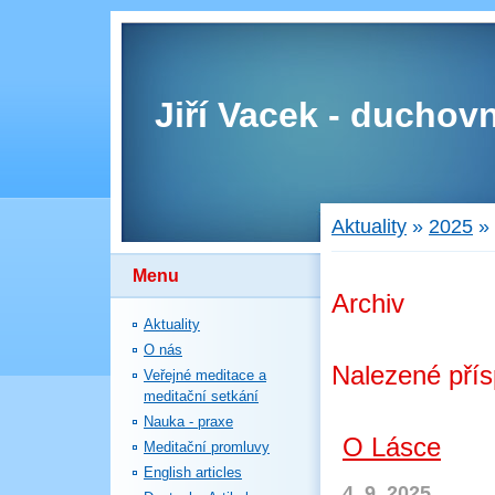
Jiří Vacek - duchovn
Aktuality
»
2025
»
Menu
Archiv
Aktuality
O nás
Nalezené pří
Veřejné meditace a
meditační setkání
Nauka - praxe
O Lásce
Meditační promluvy
English articles
4. 9. 2025