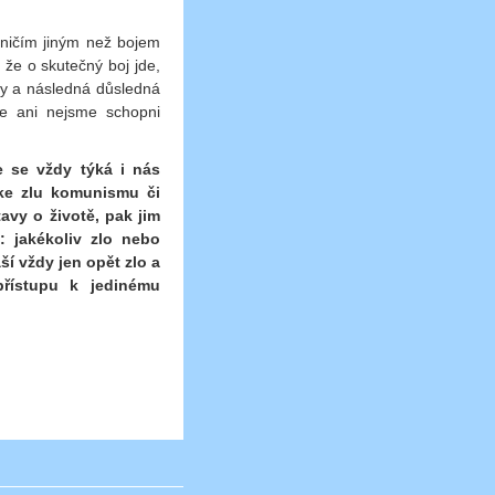
 ničím jiným než bojem
 že o skutečný boj jde,
ky a následná důsledná
ce ani nejsme schopni
e se vždy týká i nás
 ke zlu komunismu či
avy o životě, pak jim
i: jakékoliv zlo nebo
í vždy jen opět zlo a
řístupu k jedinému