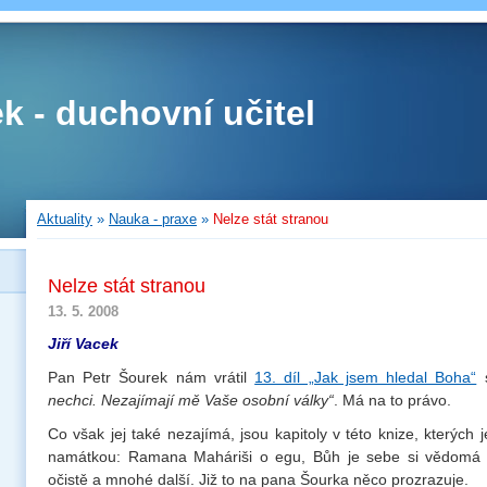
ek - duchovní učitel
Aktuality
»
Nauka - praxe
»
Nelze stát stranou
Nelze stát stranou
13. 5. 2008
Jiří Vacek
Pan Petr Šourek nám vrátil
13. díl „Jak jsem hledal Boha“
s
nechci. Nezajímají mě Vaše osobní války“
. Má na to právo.
Co však jej také nezajímá, jsou kapitoly v této knize, kterých j
namátkou: Ramana Maháriši o egu, Bůh je sebe si vědomá 
očistě a mnohé další. Již to na pana Šourka něco prozrazuje.