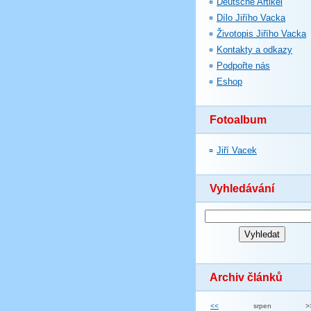
Deutsche Artikel
Dílo Jiřího Vacka
Životopis Jiřího Vacka
Kontakty a odkazy
Podpořte nás
Eshop
Fotoalbum
Jiří Vacek
Vyhledávání
Archiv článků
<<
srpen
>