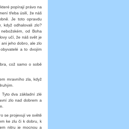
které popírají právo na
ení třeba úsilí, že náš
obně. Je toto opravdu
y, když odhalovali zlo?
 v nebožském, od Boha
ovy učí, že náš svět je
 ani jeho dobro, ale zlo
 obyvatelé a to dvojím
obra, což samo o sobě
vem mravního zla, když
 druhým.
 Tyto dva základní zlé
ravní zlo nad dobrem a
m.
o se projevují ve světě
em ke zlu či k dobru, k
em nitru je mocnou a