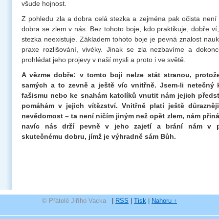
všude hojnost.
Z pohledu zla a dobra celá stezka a zejména pak očista není
dobra se zlem v nás. Bez tohoto boje, kdo praktikuje, dobře ví,
stezka neexistuje. Základem tohoto boje je pevná znalost nau
praxe rozlišování, vivéky. Jinak se zla nezbavíme a dokon
prohlédat jeho projevy v naší mysli a proto i ve světě.
A vězme dobře: v tomto boji nelze stát stranou, protož
samých a to zevně a ještě víc vnitřně. Jsem-li netečný
fašismu nebo ke snahám katolíků vnutit nám jejich předst
pomáhám v jejich vítězství. Vnitřně platí ještě důrazněj
nevědomost – ta není ničím jiným než opět zlem, nám přináš
navíc nás drží pevně v jeho zajetí a brání nám v p
skutečnému dobru, jímž je výhradně sám Bůh.
© Přátelé Jiřího Vacka
|
RSS
|
Tisk
|
Nahoru ↑