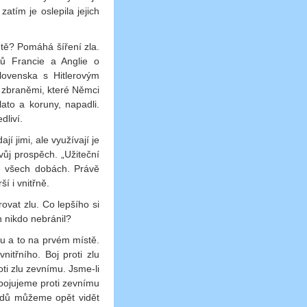
zatím je oslepila jejich
ětě? Pomáhá šíření zla.
elů Francie a Anglie o
lovenska s Hitlerovým
 zbraněmi, které Němci
ato a koruny, napadli.
dliví.
í jimi, ale využívají je
ůj prospěch. „Užiteční
e všech dobách. Právě
ší i vnitřně.
ovat zlu. Co lepšího si
 nikdo nebránil?
tru a to na prvém místě.
itřního. Boj proti zlu
ti zlu zevnímu. Jsme-li
 bojujeme proti zevnímu
ladů můžeme opět vidět