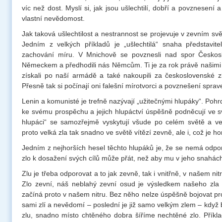
víc než dost. Myslí si, jak jsou ušlechtilí, dobří a povznesení a 
vlastní nevědomost.
Jak taková ušlechtilost a nestrannost se projevuje v zevním sv
Jedním z velkých příkladů je „ušlechtilá“ snaha představit
zachování míru. V Mnichově se povznesli nad spor Českos
Německem a předhodili nás Němcům. Ti je za rok právě našimi
získali po naší armádě a také nakoupili za československé zl
Přesně tak si počínají oni falešní mírotvorci a povznešení sprave
Lenin a komunisté je trefně nazývají „užitečnými hlupáky“. Pohrdaj
ke svému prospěchu a jejich hlupáctví úspěšně podněcují ve sv
hlupáci“ se samozřejmě vyskytují všude po celém světě a v
proto velká zla tak snadno ve světě vítězí zevně, ale i, což je hor
Jedním z nejhorších hesel těchto hlupáků je, že se nemá odpor
zlo k dosažení svých cílů může přát, než aby mu v jeho snahách
Zlu je třeba odporovat a to jak zevně, tak i vnitřně, v našem ni
Zlo zevní, náš neblahý zevní osud je výsledkem našeho zla vn
začíná proto v našem nitru. Bez něho nelze úspěšně bojovat pro
sami zlí a nevědomí – poslední je již samo velkým zlem – když
zlu, snadno místo chtěného dobra šíříme nechtěné zlo. Přík