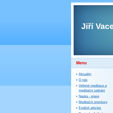
Jiří Vac
Menu
Aktuality
O nás
Veřejné meditace a
meditační setkání
Nauka - praxe
Meditační promluvy
English articles