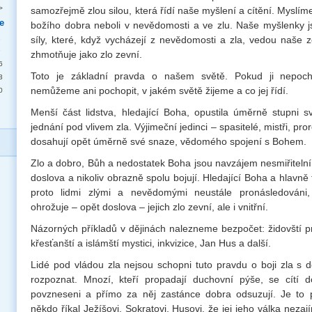
>
samozřejmě zlou silou, která řídí naše myšlení a cítění. Mysl
e
božího dobra neboli v nevědomosti a ve zlu. Naše myšlenky 
2
síly, které, když vycházejí z nevědomosti a zla, vedou naše z
9
zhmotňuje jako zlo zevní.
6
Toto je základní pravda o našem světě. Pokud ji nepoc
3
nemůžeme ani pochopit, v jakém světě žijeme a co jej řídí.
0
Menší část lidstva, hledající Boha, opustila úměrně stupni 
jednání pod vlivem zla. Výjimeční jedinci – spasitelé, mistři, pro
dosahují opět úměrně své snaze, vědomého spojení s Bohem.
Zlo a dobro, Bůh a nedostatek Boha jsou navzájem nesmiřitelní
doslova a nikoliv obrazně spolu bojují. Hledající Boha a hlavně ti
proto lidmi zlými a nevědomými neustále pronásledováni, 
ohrožuje – opět doslova – jejich zlo zevní, ale i vnitřní.
Názorných příkladů v dějinách nalezneme bezpočet: židovští pr
křesťanští a islámští mystici, inkvizice, Jan Hus a další.
Lidé pod vládou zla nejsou schopni tuto pravdu o boji zla s 
rozpoznat. Mnozí, kteří propadají duchovní pýše, se cítí 
povzneseni a přímo za něj zastánce dobra odsuzují. Je to p
někdo říkal Ježíšovi, Sokratovi, Husovi, že jej jeho válka nezaj