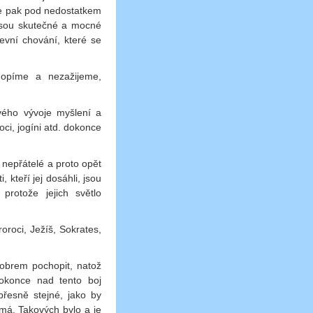
íme pak pod nedostatkem
jsou skutečné a mocné
evní chování, které se
hopíme a nezažijeme,
svého vývoje myšlení a
roci, jogíni atd. dokonce
 nepřátelé a proto opět
, kteří jej dosáhli, jsou
protože jejich světlo
oroci, Ježíš, Sokrates,
dobrem pochopit, natož
dokonce nad tento boj
řesně stejné, jako by
ímá. Takových bylo a je