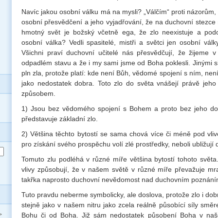
Navíc jakou osobní válku má na mysli? „Válčím“ proti názorům, 
osobní přesvědčení a jeho vyjadřování, že na duchovní stezce n
hmotný svět je božský včetně ega, že zlo neexistuje a pod
osobní válka? Vedli spasitelé, mistři a světci jen osobní válk
Všichni praví duchovní učitelé nás přesvědčují, že žijeme
odpadlém stavu a že i my sami jsme od Boha poklesli. Jinými sl
pln zla, protože platí: kde není Bůh, vědomé spojení s ním, není
jako nedostatek dobra. Toto zlo do světa vnášejí právě jeho
způsobem.
1) Jsou bez vědomého spojení s Bohem a proto bez jeho d
představuje základní zlo.
2) Většina těchto bytostí se sama chová více či méně pod vli
pro získání svého prospěchu volí zlé prostředky, neboli ubližují
Tomuto zlu podléhá v různé míře většina bytostí tohoto světa.
vlivy způsobují, že v našem světě v různé míře převažuje m
takřka naprosto duchovní nevědomost nad duchovním poznání
Tuto pravdu neberme symbolicky, ale doslova, protože zlo i dobr
stejně jako v našem nitru jako zcela reálně působící síly směr
Bohu či od Boha. Již sám nedostatek působení Boha v naš
>