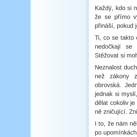
Každý, kdo si n
že se přímo vy
přináší, pokud 
Ti, co se takto
nedočkají se 
Stěžovat si mo
Neznalost ducho
než zákony z
obrovská. Jedn
jednak si myslí
dělat cokoliv 
ně zničující. Zn
I to, že nám ně
po upomínkách,