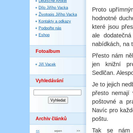
Deutsche Artikel
Dílo Jiřího Vacka
Proto upřímným
Životopis Jiřího Vacka
hodnotné ducho
Kontakty a odkazy
které jsou pře
Podpořte nás
ale dodatečná
Eshop
nabídkách, na t
Fotoalbum
Přesto nám někt
jen knižní p
Jiří Vacek
Sedlčan. Alespo
Vyhledávání
Je to jejich ne
přesto nemají v
poštovné a prá
Navíc pro každ
poštu.
Archiv článků
Tak se nám 
<<
srpen
>>