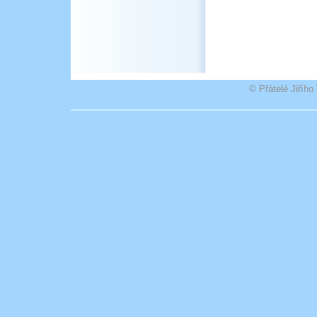
© Přátelé Jiříh