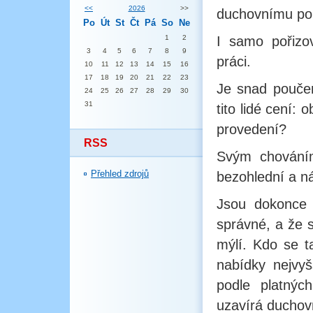
<<
2026
>>
duchovnímu pou
Po
Út
St
Čt
Pá
So
Ne
1
2
I samo pořizo
3
4
5
6
7
8
9
práci.
10
11
12
13
14
15
16
17
18
19
20
21
22
23
Je snad poučen
24
25
26
27
28
29
30
31
tito lidé cení:
provedení?
RSS
Svým chováním 
Přehled zdrojů
bezohlední a ná
Jsou dokonce 
správné, a že 
mýlí. Kdo se t
nabídky nejvy
podle platný
uzavírá duchov