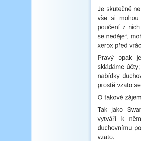
Je skutečně neu
vše si mohou 
poučení z nich 
se neděje“, moh
xerox před vrác
Pravý opak j
skládáme účty; 
nabídky duchov
prostě vzato se
O takové zájemc
Tak jako Swam
vytváří k něm
duchovnímu pou
vzato.