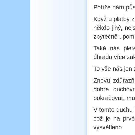
Potíže nám půs
Když u platby z
někdo jiný, ne
zbytečně upom
Také nás plet
úhradu více za
To vše nás jen 
Znovu zdůrazňu
dobré duchovn
pokračovat, mu
V tomto duchu b
což je na prv
vysvětleno.