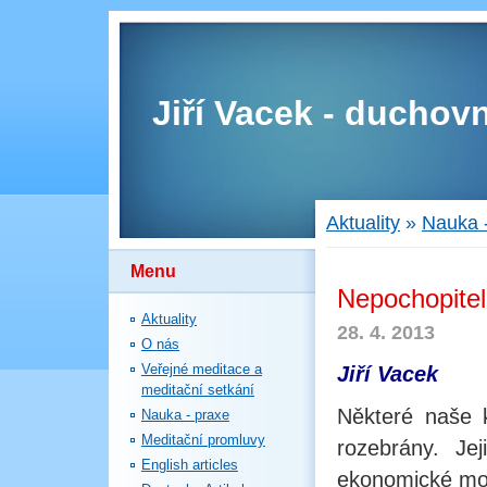
Jiří Vacek - duchovn
Aktuality
»
Nauka 
Menu
Nepochopite
Aktuality
28. 4. 2013
O nás
Veřejné meditace a
Jiří Vacek
meditační setkání
Některé naše k
Nauka - praxe
Meditační promluvy
rozebrány. Je
English articles
ekonomické mo