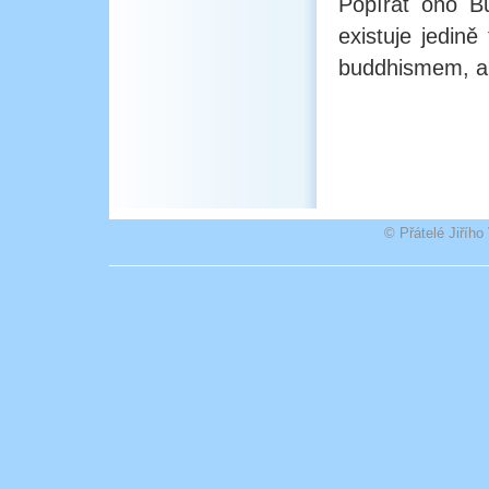
Popírat ono B
existuje jedině
buddhismem, al
© Přátelé Jiříh