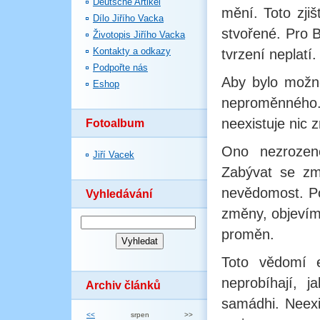
Deutsche Artikel
mění. Toto zji
Dílo Jiřího Vacka
stvořené. Pro 
Životopis Jiřího Vacka
Kontakty a odkazy
tvrzení neplatí.
Podpořte nás
Aby bylo možn
Eshop
neproměnného. 
neexistuje nic 
Fotoalbum
Ono nezrozen
Jiří Vacek
Zabývat se zm
nevědomost. Po
Vyhledávání
změny, objevím
proměn.
Toto vědomí e
neprobíhají, 
Archiv článků
samádhi. Neexis
<<
srpen
>>