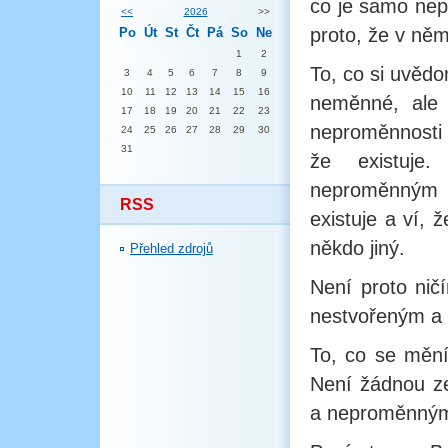
co je samo ne
<<
2026
>>
proto, že v něm
Po
Út
St
Čt
Pá
So
Ne
1
2
To, co si uvědo
3
4
5
6
7
8
9
10
11
12
13
14
15
16
neměnné, ale
17
18
19
20
21
22
23
neproměnnosti 
24
25
26
27
28
29
30
31
že existuje
neproměnným b
RSS
existuje a ví, 
někdo jiný.
Přehled zdrojů
Není proto nič
nestvořeným 
To, co se mění
Není žádnou ze
a neproměnným