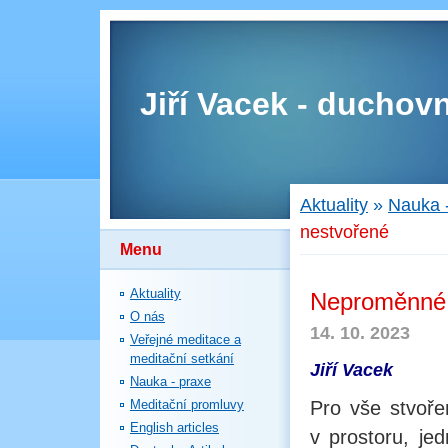
Jiří Vacek - duchovn
Aktuality
»
Nauka 
nestvořené
Menu
Aktuality
Neproměnné 
O nás
14. 10. 2023
Veřejné meditace a
meditační setkání
Jiří Vacek
Nauka - praxe
Meditační promluvy
Pro vše stvoře
English articles
v prostoru, je