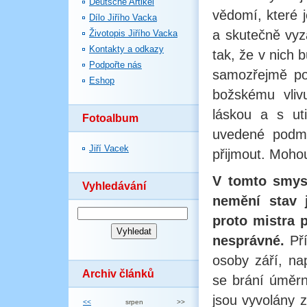
Deutsche Artikel
vědomí, které 
Dílo Jiřího Vacka
a skutečně vyz
Životopis Jiřího Vacka
Kontakty a odkazy
tak, že v nich b
Podpořte nás
samozřejmě po
Eshop
božskému vlivu
láskou a s ut
Fotoalbum
uvedené podmí
Jiří Vacek
přijmout. Moho
V tomto smysl
Vyhledávání
nemění stav j
proto mistra p
nesprávné.
Př
osoby září, na
Archiv článků
se brání úměrn
jsou vyvolány 
<<
srpen
>>