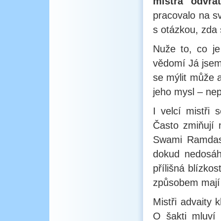
mistra odvráti
pracovalo na s
s otázkou, zda 
Nuže to, co je
vědomí Já jsem,
se mýlit může a
jeho mysl – nep
I velcí mistři 
Často zmiňují
Swami Ramdase
dokud nedosáhn
přílišná blízko
způsobem mají
Mistři advaity 
O šakti mluví 