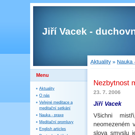
Jiří Vacek - duchovn
Aktuality
»
Nauka 
Menu
Nezbytnost m
Aktuality
23. 7. 2006
O nás
Veřejné meditace a
Jiří Vacek
meditační setkání
Všichni mistř
Nauka - praxe
Meditační promluvy
neomezeném vě
English articles
slova smyslu j