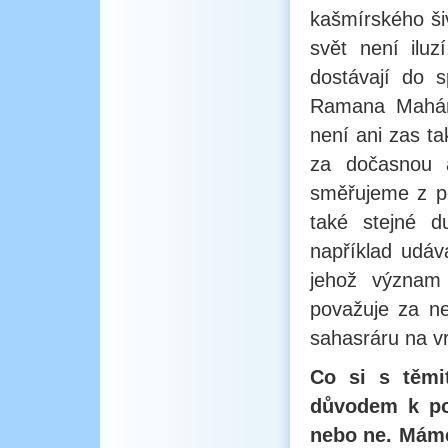
kašmírského šiv
svět není ilu
dostávají do s
Ramana Mahári
není ani zas ta
za dočasnou a
směřujeme z po
také stejné d
například udá
jehož význam 
považuje za ne
sahasráru na vr
Co si s těmi
důvodem k pos
nebo ne. Máme 