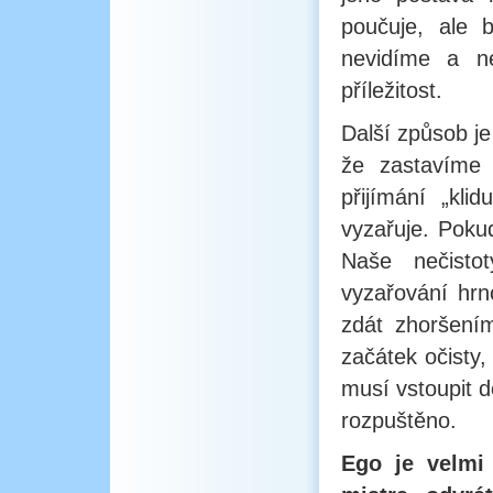
poučuje, ale 
nevidíme a n
příležitost.
Další způsob je
že zastavíme 
přijímání „kli
vyzařuje. Pokud
Naše nečisto
vyzařování hr
zdát zhoršením
začátek očisty,
musí vstoupit 
rozpuštěno.
Ego je velmi 