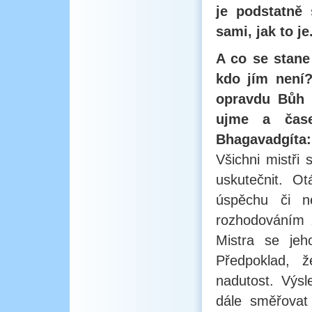
je podstatně 
sami, jak to je
A co se stane
kdo jím není
opravdu Bůh a
ujme a čase
Bhagavadgíta
Všichni mistři
uskutečnit. Ot
úspěchu či n
rozhodováním 
Mistra se jeh
Předpoklad, 
nadutost. Výs
dále směřovat