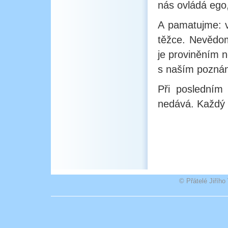
nás ovládá ego,
A pamatujme: v 
těžce. Nevědom
je proviněním n
s naším poznán
Při posledním
nedává. Každý 
© Přátelé Jiříh