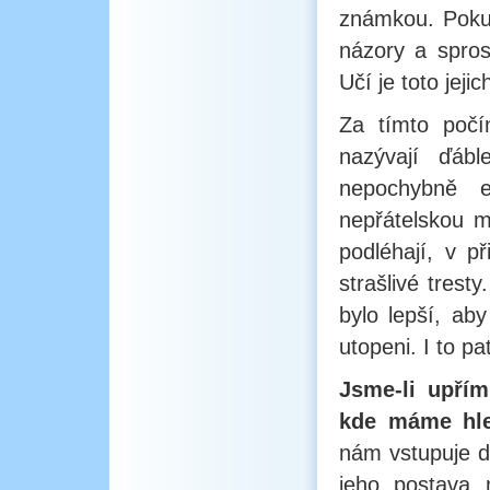
známkou. Pokud 
názory a spros
Učí je toto jejic
Za tímto počí
nazývají ďábl
nepochybně e
nepřátelskou m
podléhají, v př
strašlivé trest
bylo lepší, ab
utopeni. I to pa
Jsme-li upřím
kde máme hle
nám vstupuje 
jeho postava 