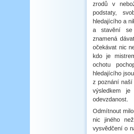
zrodů v nebo
podstaty, sv
hledajícího a n
a stavění se 
znamená dáva
očekávat nic n
kdo je mistrem
ochotu pochop
hledajícího jso
z poznání naší 
výsledkem je
odevzdanost.
Odmítnout milos
nic jiného ne
vysvědčení o n