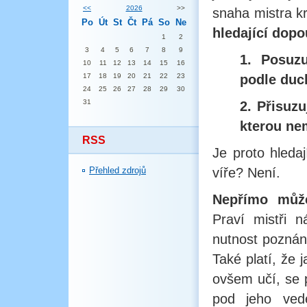
<<
2026
>>
snaha mistra kr
Po
Út
St
Čt
Pá
So
Ne
hledající dopo
1
2
3
4
5
6
7
8
9
1. Posuzu
10
11
12
13
14
15
16
17
18
19
20
21
22
23
podle duc
24
25
26
27
28
29
30
31
2. Přisuz
kterou ne
RSS
Je proto hleda
Přehled zdrojů
víře? Není.
Nepřímo může
Praví mistři n
nutnost poznání
Také platí, že 
ovšem učí, se 
pod jeho vede