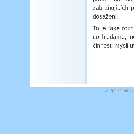
zabraňujících 
dosažení.
To je také rozh
co hledáme, ne
činnosti mysli
© Přátelé Jiříh