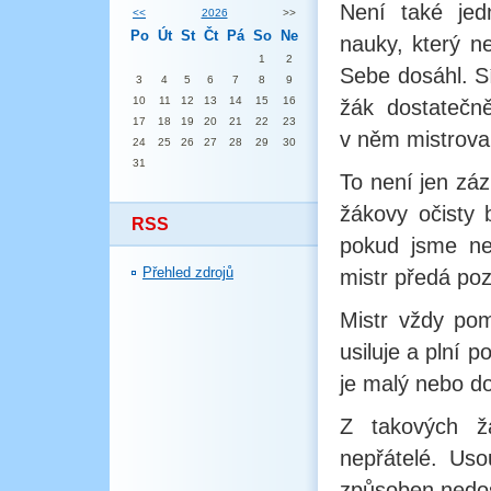
Není také jed
<<
2026
>>
Po
Út
St
Čt
Pá
So
Ne
nauky, který n
1
2
Sebe dosáhl. Sí
3
4
5
6
7
8
9
10
11
12
13
14
15
16
žák dostatečn
17
18
19
20
21
22
23
v něm mistrova
24
25
26
27
28
29
30
31
To není jen zá
žákovy očisty 
RSS
pokud jsme nep
Přehled zdrojů
mistr předá poz
Mistr vždy po
usiluje a plní 
je malý nebo d
Z takových ž
nepřátelé. Uso
způsoben nedost