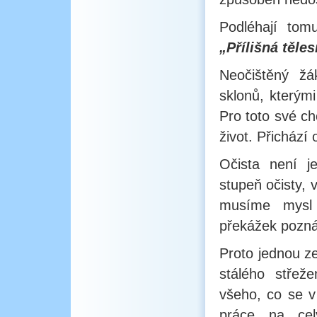
Podléhají to
„Přílišná těle
Neočištěný žá
sklonů, kterými
Pro toto své ch
život. Přicház
Očista není j
stupeň očisty, 
musíme mysl 
překážek pozná
Proto jednou ze
stálého střež
všeho, co se v
práce na cel