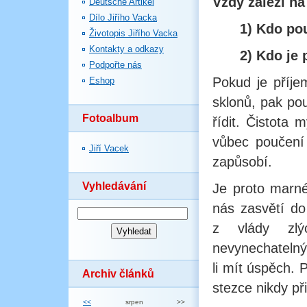
Vždy záleží na
Deutsche Artikel
Dílo Jiřího Vacka
1) Kdo po
Životopis Jiřího Vacka
Kontakty a odkazy
2) Kdo je 
Podpořte nás
Pokud je příje
Eshop
sklonů, pak po
Fotoalbum
řídit. Čistota 
vůbec poučení
Jiří Vacek
zapůsobí.
Vyhledávání
Je proto marné
nás zasvětí do
z vlády zlý
nevynechatelný
li mít úspěch.
Archiv článků
stezce nikdy p
<<
srpen
>>