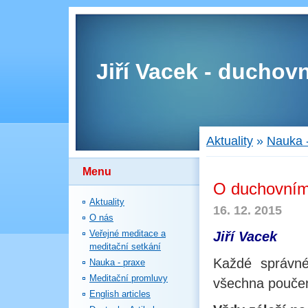
Jiří Vacek - duchovn
Aktuality
»
Nauka 
Menu
O duchovním
Aktuality
16. 12. 2015
O nás
Veřejné meditace a
Jiří Vacek
meditační setkání
Každé správné
Nauka - praxe
Meditační promluvy
všechna poučení
English articles