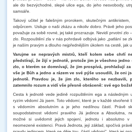
ale do bezvýchodné, slepé ulice ega, do jeho nesvobody, ut
samsáře.
Takový učitel je falešným prorokem, skutečným antikristem,
odpůrcem. Usiluje o naši zkázu a nikoliv dobro. Právě jeho post
považuje za sobě rovné, jej také prozrazuje. Nevidí prvotní zlo
zlo. Rozpouštění zla v nás pohrdavě odbývá jako „patlání se z
je naším pravým a dlouho nejpřednějším úkolem na cestě, jak učí
Varujme se nepravých mistrů, kteří kolem sebe chrlí 
předstírají, že žijí v jednotě, protože jim je všechno jedno 
zlo, o kterém se domnívají, že jim prospívá, prohlašují za 
vše je Bůh a jedno a rázem ve své pýše usoudili, že oni js
jednotě. Pravdou je, že jim zlo, kterého se nezbavili, 
zatemnilo rozum a vidí vše přesně obráceně: své ego božs
Cesta k jednotě vede jedině rozpuštěním ega a následným
ryzím vědomí Já jsem. Toto vědomí, které je v každé stvořené b
s vědomím absolutním a je jeho nedílnou částí. Právě sk
soupodstatnost vědomí pravého Já jedince a Absolutna, nej
možné si uvědomit jejich spojení, jednotu i absolutno 
neomezené existenci. Pravá Jednota, její základ, spočívá práv
pravdy jedincem, které se děje tou „částí vědomí“, která jej pro