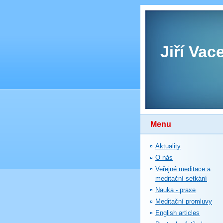
Jiří Vac
Menu
Aktuality
O nás
Veřejné meditace a
meditační setkání
Nauka - praxe
Meditační promluvy
English articles