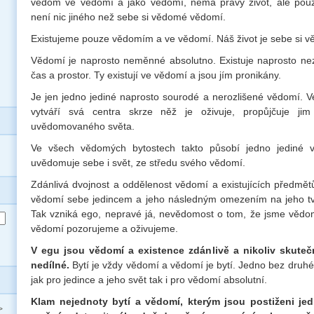
vědom ve vědomí a jako vědomí, nemá pravý život, ale pouze
není nic jiného než sebe si vědomé vědomí.
Existujeme pouze vědomím a ve vědomí. Náš život je sebe si v
Vědomí je naprosto neměnné absolutno. Existuje naprosto ne
čas a prostor. Ty existují ve vědomí a jsou jím pronikány.
Je jen jedno jediné naprosto sourodé a nerozlišené vědomí. V
vytváří svá centra skrze něž je oživuje, propůjčuje j
uvědomovaného světa.
Ve všech vědomých bytostech takto působí jedno jediné v
uvědomuje sebe i svět, ze středu svého vědomí.
Zdánlivá dvojnost a oddělenost vědomí a existujících předmět
vědomí sebe jedincem a jeho následným omezením na jeho tva
Tak vzniká ego, nepravé já, nevědomost o tom, že jsme vědomí
vědomí pozorujeme a oživujeme.
V egu jsou vědomí a existence zdánlivě a nikoliv skuteč
nedílné.
Bytí je vždy vědomí a vědomí je bytí. Jedno bez druhéh
jak pro jedince a jeho svět tak i pro vědomí absolutní.
Klam nejednoty bytí a vědomí, kterým jsou postiženi jed
>