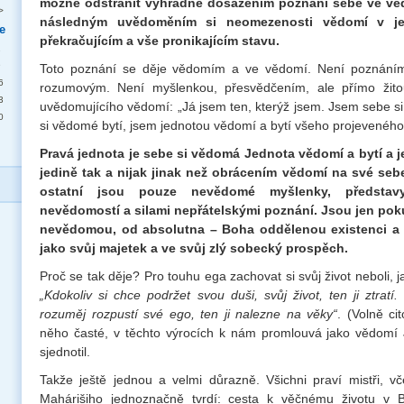
možné odstranit výhradně dosažením poznání sebe ve vě
>
následným uvědoměním si neomezenosti vědomí v je
e
překračujícím a vše pronikajícím stavu.
2
9
Toto poznání se děje vědomím a ve vědomí. Není poznání
6
rozumovým. Není myšlenkou, přesvědčením, ale přímo žito
3
uvědomujícího vědomí: „Já jsem ten, kterýž jsem. Jsem sebe 
0
si vědomé bytí, jsem jednotou vědomí a bytí všeho projeveného
Pravá jednota je sebe si vědomá Jednota vědomí a bytí a 
jedině tak a nijak jinak než obrácením vědomí na své seb
ostatní jsou pouze nevědomé myšlenky, představ
nevědomostí a silami nepřátelskými poznání. Jsou jen po
nevědomou, od absolutna – Boha oddělenou existenci a př
jako svůj majetek a ve svůj zlý sobecký prospěch.
Proč se tak děje? Pro touhu ega zachovat si svůj život neboli, j
„Kdokoliv si chce podržet svou duši, svůj život, ten ji ztratí.
rozuměj rozpustí své ego, ten ji nalezne na věky“
. (Volně ci
něho časté, v těchto výrocích k nám promlouvá jako vědomí 
sjednotil.
Takže ještě jednou a velmi důrazně. Všichni praví mistři, 
Mahárišiho jednoznačně tvrdí: cesta k věčnému životu v 