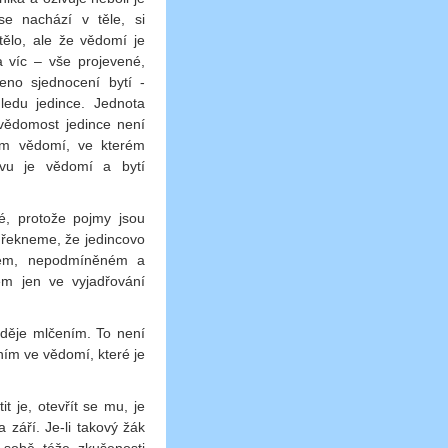
e nachází v těle, si
lo, ale že vědomí je
 víc – vše projevené,
eno sjednocení bytí -
edu jedince. Jednota
evědomost jedince není
m vědomí, ve kterém
avu je vědomí a bytí
é, protože pojmy jsou
e řekneme, že jedincovo
ném, nepodmíněném a
em jen ve vyjadřování
 děje mlčením. To není
m ve vědomí, které je
t je, otevřít se mu, je
 září. Je-li takový žák