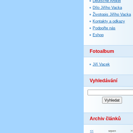
Deutsche Artikel
Dílo Jiřího Vacka
Životopis Jiřího Vacka
Kontakty a odkazy
Podpořte nás
Eshop
Fotoalbum
Jiří Vacek
Vyhledávání
Archiv článků
<<
srpen
>