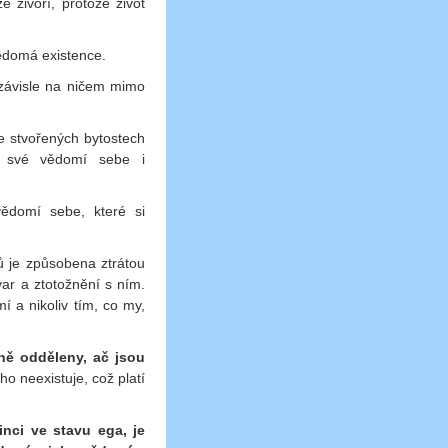
 živoří, protože život
ědomá existence.
závisle na ničem mimo
e stvořených bytostech
im své vědomí sebe i
ědomí sebe, které si
ů je způsobena ztrátou
r a ztotožnění s ním.
 a nikoliv tím, co my,
ně odděleny, ač jsou
o neexistuje, což platí
inci ve stavu ega, je