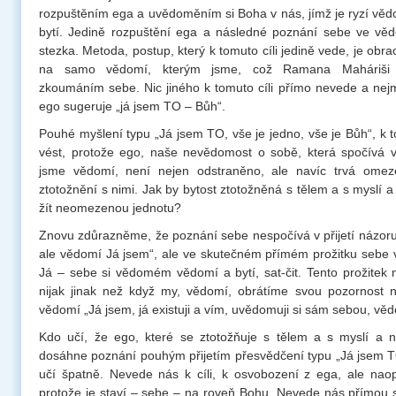
rozpuštěním ega a uvědoměním si Boha v nás, jímž je ryzí věd
bytí. Jedině rozpuštění ega a následné poznání sebe ve věd
stezka. Metoda, postup, který k tomuto cíli jedině vede, je obr
na samo vědomí, kterým jsme, což Ramana Maháriši n
zkoumáním sebe. Nic jiného k tomuto cíli přímo nevede a nej
ego sugeruje „já jsem TO – Bůh“.
Pouhé myšlení typu „Já jsem TO, vše je jedno, vše je Bůh“, 
vést, protože ego, naše nevědomost o sobě, která spočívá v
jsme vědomí, není nejen odstraněno, ale navíc trvá omez
ztotožnění s nimi. Jak by bytost ztotožněná s tělem a s myslí
žít neomezenou jednotu?
Znovu zdůrazněme, že poznání sebe nespočívá v přijetí názoru 
ale vědomí Já jsem“, ale ve skutečném přímém prožitku sebe
Já – sebe si vědomém vědomí a bytí, sat-čit. Tento prožite
nijak jinak než když my, vědomí, obrátíme svou pozornost
vědomí „Já jsem, já existuji a vím, uvědomuji si sám sebou, vědo
Kdo učí, že ego, které se ztotožňuje s tělem a s myslí a 
dosáhne poznání pouhým přijetím přesvědčení typu „Já jsem T
učí špatně. Nevede nás k cíli, k osvobození z ega, ale nao
protože je staví – sebe – na roveň Bohu. Nevede nás přímou 