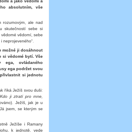
domí a jako vědomí a
ho absolutním, vše
m rozumovým, ale nad
u skutečností sebe si
si vědomé vědomí, sebe
 i neprojeveného“.
je možné ji dosáhnout
e si vědomé bytí. Vše
y ega, ovládaného
kusy ega podržet svou
ivlastnit si jednotu
ak říká Ježíš svou duši:
 Kdo ji ztratí pro mne,
továno). Ježíš, jak je u
Já jsem, se kterým se
včetně Ježíše i Ramany
Bohu, k jednotě, vede