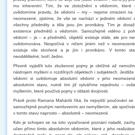
mu inherentní. Tím, že ve ztotožnění s vědomím, které s
uvědomíme pravdu, že vědomí – my – nejsme omezeni na tě
neomezené, zjistíme, že vše se nachází v jediném vědomí a
všechny předměty a těla jsou jím pronikány. Tím je dosaž
existence předmětů s vědomím. Samozřejmě viděno z pohl
vědomí – já – a předmětů, objektů existuje stále, ale pro n
uvědomována. Nespočívá v ničem jiném než v neomezené
existuje vše stvořené a je jím i pronikáno. V tomto st
neoddělitelné; tvoří Jedno.
Přesně vyjádřit tuto zkušenost pojmy je obtížné až nemožn
nástrojem myšlení o rozdílných objektech i subjektech. Jestliž
vědomí si uvědomuje absolutní vědomí v jeho neomeze
absolutním stavu, nutně tím již vytváříme nejednotu – ovš
myšlením, které používá pojmy v oblasti dvojnosti.
Právě proto Ramana Maháriši říká, že nejvyšší poučování se
samozřejmě pouhým nemluvením ani nemyšlením, ale spočívání
v tomto stavu naprosto – absolutně – neomezené.
Kdo je schopen se na toto vyzařované poznání naladit, zachyti
učen přímo tímto absolutním vědomím, které z jeho realizátora