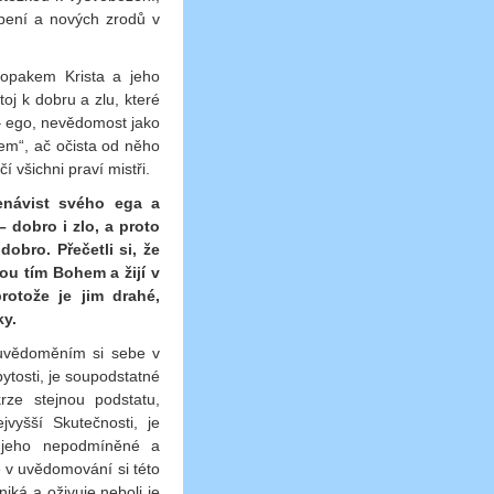
rpení a nových zrodů v
 opakem Krista a jeho
oj k dobru a zlu, které
 – ego, nevědomost jako
lem“, ač očista od něho
 všichni praví mistři.
nenávist svého ega a
– dobro i zlo, a proto
dobro. Přečetli si, že
ou tím Bohem a žijí v
protože je jim drahé,
ky.
 uvědoměním si sebe v
ytosti, je soupodstatné
rze stejnou podstatu,
vyšší Skutečnosti, je
v jeho nepodmíněné a
ě v uvědomování si této
niká a oživuje neboli je