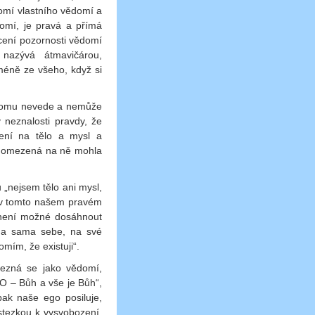
omí vlastního vědomí a
omí, je pravá a přímá
acení pozornosti vědomí
azývá átmavičárou,
méně ze všeho, když si
k tomu nevede a nemůže
 neznalosti pravdy, že
ení na tělo a mysl a
 a omezená na ně mohla
„nejsem tělo ani mysl,
 v tomto našem pravém
k není možné dosáhnout
 na sama sebe, na své
mím, že existuji“.
nezná se jako vědomí,
O – Bůh a vše je Bůh“,
pak naše ego posiluje,
stezkou k vysvobození,