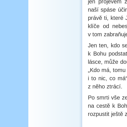
jen projevem z
naší spáse účin
právě ti, které
klíče od nebe
v tom zabraňuje
Jen ten, kdo s
k Bohu podstat
lásce, může dou
„Kdo má, tomu 
i to nic, co má
z něho ztrácí.
Po smrti vše ze
na cestě k Bohu
rozpustit ještě