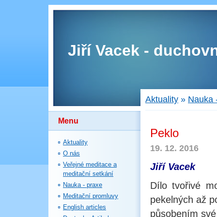
Jiří Vacek - duchovn
Aktuality
»
Nauka 
Menu
Peklo
Aktuality
19. 12. 2016
O nás
Veřejné meditace a
Jiří Vacek
meditační setkání
Dílo tvořivé m
Nauka - praxe
Meditační promluvy
pekelných až po
English articles
působením své