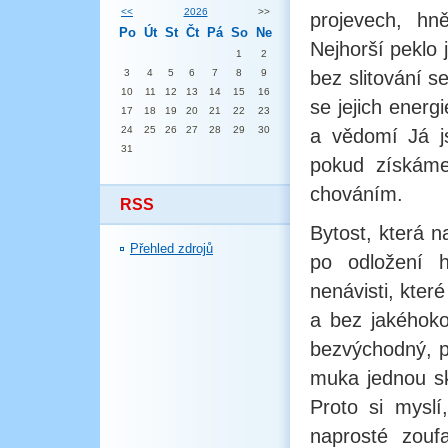
<<
2026
>>
projevech, hn
Po
Út
St
Čt
Pá
So
Ne
Nejhorší peklo j
1
2
3
4
5
6
7
8
9
bez slitování se
10
11
12
13
14
15
16
se jejich energ
17
18
19
20
21
22
23
24
25
26
27
28
29
30
a vědomí Já j
31
pokud získáme
chováním.
RSS
Bytost, která n
Přehled zdrojů
po odložení h
nenávisti, které
a bez jakéhokol
bezvýchodný, pr
muka jednou sk
Proto si myslí
naprosté zoufa