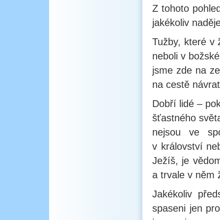
Z tohoto pohled
jakékoliv naděj
Tužby, které v
neboli v božské
jsme zde na ze
na cestě návra
Dobří lidé – po
šťastného světa
nejsou ve sp
v království ne
Ježíš, je vědom
a trvale v něm ž
Jakékoliv pře
spaseni jen pro