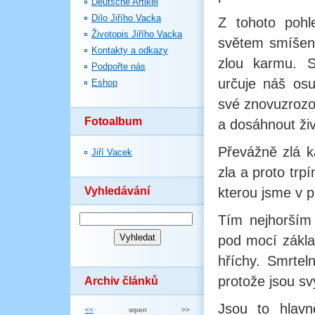
Deutsche Artikel
Dílo Jiřího Vacka
Z tohoto pohl
Životopis Jiřího Vacka
světem smíšený
Kontakty a odkazy
zlou karmu. S
Podpořte nás
určuje náš os
Eshop
své znovuzrozo
Fotoalbum
a dosáhnout ži
Převážně zlá k
Jiří Vacek
zla a proto trpí
Vyhledávání
kterou jsme v p
Tím nejhorším 
pod mocí zákla
hříchy. Smrtel
protože jsou s
Archiv článků
Jsou to hlavn
<<
srpen
>>