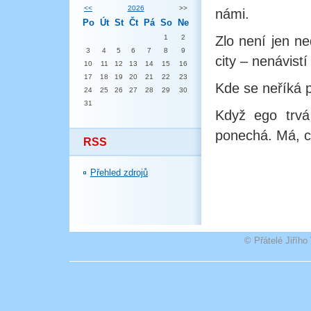
<<
2026
>>
námi.
Po
Út
St
Čt
Pá
So
Ne
1
2
Zlo není jen n
3
4
5
6
7
8
9
city – nenávistí
10
11
12
13
14
15
16
17
18
19
20
21
22
23
Kde se neříká pr
24
25
26
27
28
29
30
31
Když ego trvá
ponechá. Má, co
RSS
Přehled zdrojů
© Přátelé Jiříh