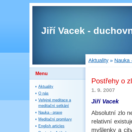
Jiří Vacek - duchovn
Aktuality
»
Nauka 
Menu
Postřehy o z
Aktuality
1. 9. 2007
O nás
Veřejné meditace a
Jiří Vacek
meditační setkání
Absolutní zlo n
Nauka - praxe
Meditační promluvy
relativní exis
English articles
myšlenky a city