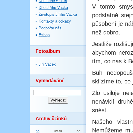
Deutsche Artikel
V tomto smysl
Dílo Jiřího Vacka
podstatně stejn
Životopis Jiřího Vacka
Kontakty a odkazy
působení je náb
Podpořte nás
než dobro.
Eshop
Jestliže rozli
Fotoalbum
abychom nerozl
tím, co nás k 
Jiří Vacek
Bůh nedopoušt
Vyhledávání
sklízíme to, co
Zlo usiluje ne
nenávidí druh
snést.
Archiv článků
Našeho vlast
Nemůžeme mu u
<<
srpen
>>