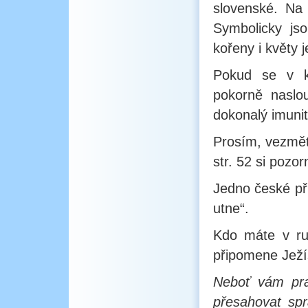
slovenské. Na 
Symbolicky jso
kořeny i květy j
Pokud se v k
pokorně naslo
dokonalý imunit
Prosím, vezmě
str. 52 si pozo
Jedno české pří
utne“.
Kdo máte v ru
připomene Jež
Neboť vám pra
přesahovat spr