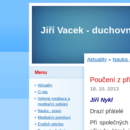
Jiří Vacek - duchovn
Aktuality
»
Nauka 
Menu
Poučení z pří
Aktuality
18. 10. 2013
O nás
Veřejné meditace a
Jiří Nykl
meditační setkání
Drazí přátelé
Nauka - praxe
Meditační promluvy
Při společných
English articles