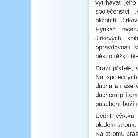
vytrhávat jeh
společenství
bližních. Jirk
Hynka“, recen
Jirkových kn
opravdovosti. 
někdo těžko hle
Drazí přátelé, 
Na společných
ducha a naše v
duchem přítomn
působení boží m
Uvěřit výroku
plodem stromu m
Na stromu práz