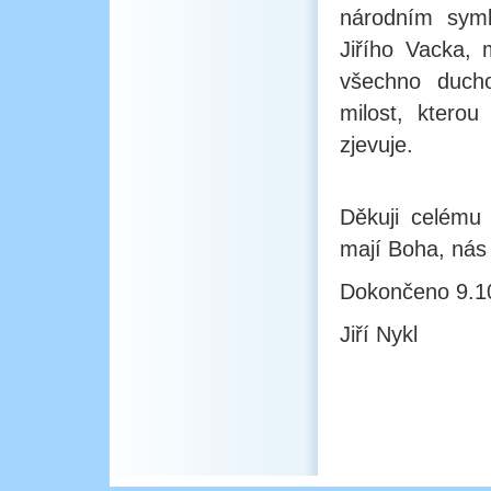
národním symb
Jiřího Vacka,
všechno ducho
milost, ktero
zjevuje.
Děkuji celému 
mají Boha, nás 
Dokončeno 9.1
Jiří Nykl