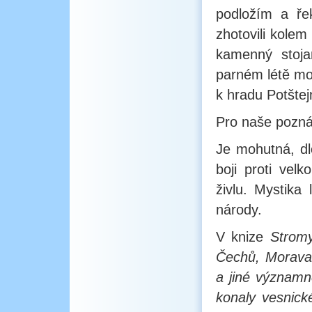
podložím a ře
zhotovili kolem
kamenný stojan
parném létě mo
k hradu Potštej
Pro naše poznán
Je mohutná, d
boji proti ve
živlu. Mystika
národy.
V knize
Stromy
Čechů, Moravan
a jiné významn
konaly vesnick