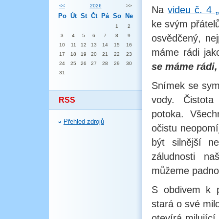
<<
2026
>>
Na
videu č. 4 
Po
Út
St
Čt
Pá
So
Ne
ke svým přátel
1
2
3
4
5
6
7
8
9
osvědčený, nej
10
11
12
13
14
15
16
máme rádi jak
17
18
19
20
21
22
23
24
25
26
27
28
29
30
se máme rádi,
31
Snímek se symb
vody. Čistota
RSS
potoka. Všech
Přehled zdrojů
očistu neopomíj
být silnější 
záludnosti naš
můžeme padno
S obdivem k p
stará o své mil
otevírá milujíc