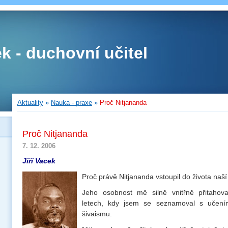
ek - duchovní učitel
Aktuality
»
Nauka - praxe
»
Proč Nitjananda
Proč Nitjananda
7. 12. 2006
Jiří Vacek
Proč právě Nitjananda vstoupil do života naš
Jeho osobnost mě silně vnitřně přitahov
letech, kdy jsem se seznamoval s učení
šivaismu.