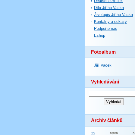
Deutsche Artikel
Dílo Jiřího Vacka
Životopis Jiřího Vacka
Kontakty a odkazy
Podpořte nás
Eshop
Fotoalbum
Jiří Vacek
Vyhledávání
Archiv článků
<<
srpen
>