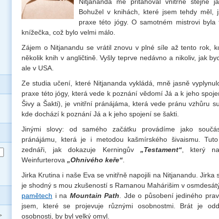
Nitjananda mě přitahoval vnitřně stejně 
Bohužel v knihách, které jsem tehdy měl, 
praxe této jógy. O samotném mistrovi byla 
knížečka, což bylo velmi málo.
Zájem o Nitjanandu se vrátil znovu v plné síle až tento rok, 
několik knih v angličtině. Vyšly teprve nedávno a nikoliv, jak by
ale v USA.
Ze studia učení, které Nitjananda vykládá, mně jasně vyplynul
praxe této jógy, která vede k poznání vědomí Já a k jeho spoje
Šivy a Šakti), je vnitřní pránájáma, která vede pránu vzhůru 
kde dochází k poznání Já a k jeho spojení se šakti.
Jinými slovy: od samého začátku provádíme jako součást
pránájámu, která je i metodou kašmírského šivaismu. Tuto
zednáři, jak dokazuje Kerningův
„Testament“
, který n
Weinfurterova
„Ohnivého keře“
.
Jirka Krutina i naše Eva se vnitřně napojili na Nitjanandu. Jirka 
je shodný s mou zkušeností s Ramanou Mahárišim v osmdesátý
pamětech
i na
Mountain Path
. Jde o působení jediného pra
jsem, které se projevuje různými osobnostmi. Brát je odd
osobnosti, by byl velký omyl.
>