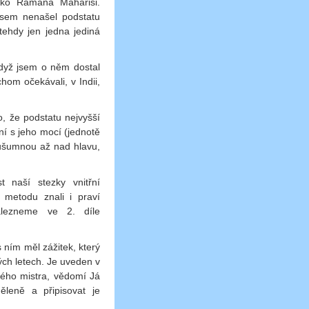
jako Ramana Maháriši.
jsem nenašel podstatu
tehdy jen jedna jediná
když jsem o něm dostal
chom očekávali, v Indii,
o, že podstatu nejvyšší
ní s jeho mocí (jednotě
sušumnou až nad hlavu,
 naší stezky vnitřní
 metodu znali i praví
alezneme ve 2. díle
s ním měl zážitek, který
ch letech. Je uveden v
vého mistra, vědomí Já
ěleně a připisovat je