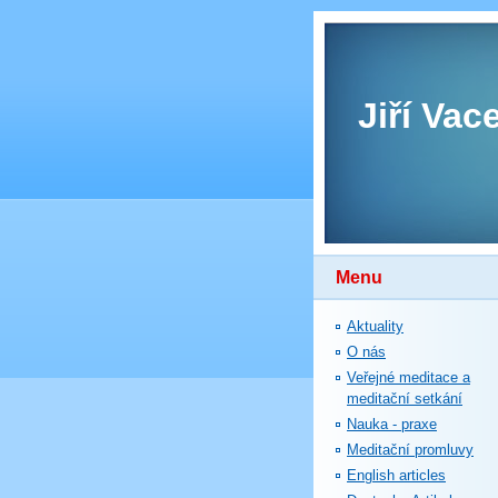
Jiří Vac
Menu
Aktuality
O nás
Veřejné meditace a
meditační setkání
Nauka - praxe
Meditační promluvy
English articles