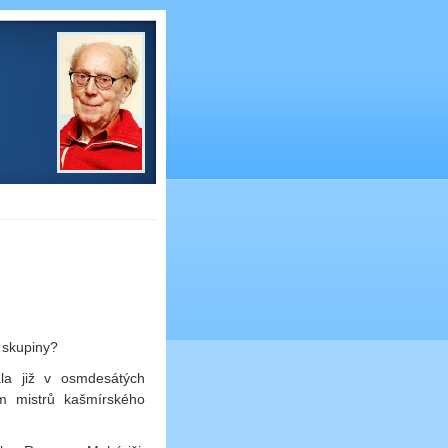
í skupiny?
ala již v osmdesátých
m mistrů kašmírského