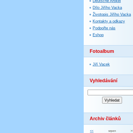
Deutsche Artikel
Dílo Jiřího Vacka
Životopis Jiřího Vacka
Kontakty a odkazy
Podpořte nás
Eshop
Fotoalbum
Jiří Vacek
Vyhledávání
Archiv článků
<<
srpen
>