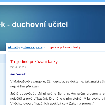
ek - duchovní učitel
Aktuality
»
Nauka - praxe
»
Trojjediné přikázání lásky
Trojjediné přikázání lásky
22. 4. 2023
Jiří Vacek
V Matoušově evangeliu, 22. kapitola, se dočteme, jak znalci zák
nejvyšším přikázání.
Ježíš odpověděl: „Miluj svého Boha celým svým srdcem a ce
největší a prvé přikázání. Druhé je s ním stejné: Miluj svého b
V těchto dvou přikázáních spočívá celý Zákon a proroci.“