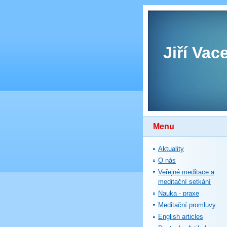
Jiří Vac
Menu
Aktuality
O nás
Veřejné meditace a
meditační setkání
Nauka - praxe
Meditační promluvy
English articles