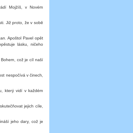
vádí Mojžíš, v Novém
i. Již proto, že v sobě
Jan. Apoštol Pavel opět
epěstuje lásku, ničeho
 Bohem, což je cíl naší
kost nespočívá v činech,
u, který vidí v každém
utečňovat jejich cíle,
náší jeho dary, což je