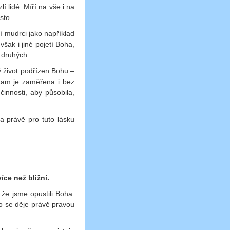
í lidé. Míří na vše i na
sto.
í mudrci jako například
ak i jiné pojetí Boha,
 druhých.
lý život podřízen Bohu –
 kam je zaměřena i bez
činnosti, aby působila,
 a právě pro tuto lásku
:
ce než bližní.
že jsme opustili Boha.
o se děje právě pravou