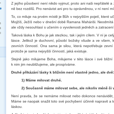
Z jejího působení není nikdo vyjmut; proto ani naši nepřátelé a zl
>
e
ně bez rozdílů. Pro nenávist ani pro tu oprávněnou, v ní není mí
2
To, co miluje na prvém místě je Bůh v nejvyšším pojetí, které uč
9
Mojžíš, Ježíš nebo v dnešní době Ramana Maháriši. Neodmítá vš
6
ale vždy nesouhlasí s učením o vyvolenosti jedněch a zatracení
3
0
Taková láska k Bohu je jak stezkou, tak i jejím cílem. V ní je ce
lásce. Jelikož je duchovní, působí božsky všude a ve všem,
zevních činností. Ona sama je silou, která nepotřebuje zevní 
protože je sama nejvyšší činností, jaká existuje.
Stejně jako milujeme Boha, milujeme v této lásce i své bližní
k nim jim neubližujeme, ale prospíváme.
Druhé přikázání lásky k bližním není vlastně jedno, ale dvě
1) Máme milovat druhé.
2) Současně máme milovat sebe, ale nikoliv méně či ví
Není pravda, že se nemáme milovat nebo dokonce nenávidět, 
Máme se naopak snažit toto své pochybení účinně napravit a t
láskou.