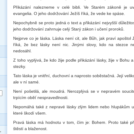
Přikázání nalezneme v celé bibli. Ve Starém zákoně je u
evangelia. O jeho dodržování Ježíš říká, že vede ke spáse.
Nepochybně se proto jedná o text a přikázání nejvyšší důležitost
jeho dodržování zahrnuje celý Starý zákon i učení proroků.
Nejprve co je láska. Láska není cit, ale Bůh, jak praví apoštol 
říká, že bez lásky není nic. Jinými slovy, kdo na stezce n
nedosáhl.
Z toho vyplývá, že kdo žije podle přikázání lásky, žije v Bohu a
stezky.
Tato láska je vnitřní, duchovní a naprosto soběstačná. Její veli
ale v ní samé.
Není pošetilá, ale moudrá. Nerozplývá se v nepravém soucit
trpícím oběť nespravedlnosti.
Nepomáhá také z nepravé lásky zlým lidem nebo hlupákům usk
které škodí všem.
Pravá láska má hodnotu v tom, čím je: Bohem. Proto také při
štěstí a blaženost.
>