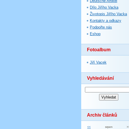
Deutsche Artikel
Dílo Jiřího Vacka
Životopis Jiřího Vacka
Kontakty a odkazy
Podpořte nás
Eshop
Fotoalbum
Jiří Vacek
Vyhledávání
Archiv článků
<<
srpen
>