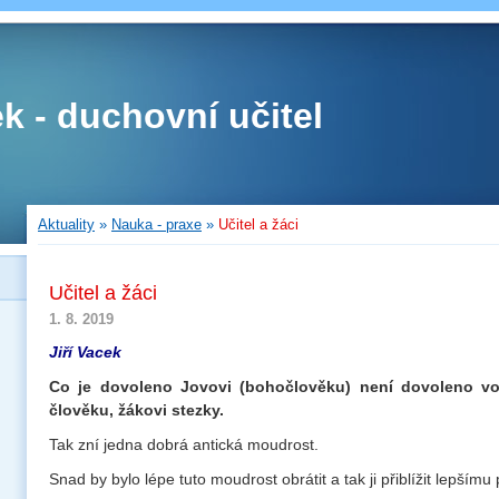
ek - duchovní učitel
Aktuality
»
Nauka - praxe
»
Učitel a žáci
Učitel a žáci
1. 8. 2019
Jiří Vacek
Co je dovoleno Jovovi (bohočlověku) není dovoleno vo
člověku, žákovi stezky.
Tak zní jedna dobrá antická moudrost.
Snad by bylo lépe tuto moudrost obrátit a tak ji přiblížit lepším