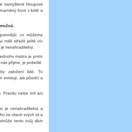
vé namyšlené hlouposti
omarněný život v bídě a
 možná.
ejcennější, co můžeme
 měli střežit ještě víc
 je nenahraditelný.
 jednoho mistra je proto
nás přijme, je pošetilé.
cky založení lidé. To
 existují, ale působí a
 Pravdu nelze mít ani
oc je nenahraditelná a
ho ze všech svých sil a
nemůže tento svůj dluh