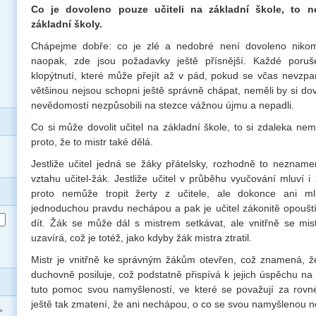
Co je dovoleno pouze učiteli na základní škole, to n
základní školy.
Chápejme dobře: co je zlé a nedobré není dovoleno nikom
naopak, zde jsou požadavky ještě přísnější. Každé poruš
klopýtnutí, které může přejít až v pád, pokud se včas nevzpa
většinou nejsou schopni ještě správně chápat, neměli by si dov
nevědomostí nezpůsobili na stezce vážnou újmu a nepadli.
Co si může dovolit učitel na základní škole, to si zdaleka nemů
proto, že to mistr také dělá.
Jestliže učitel jedná se žáky přátelsky, rozhodně to neznam
vztahu učitel-žák. Jestliže učitel v průběhu vyučování mluví i 
proto nemůže tropit žerty z učitele, ale dokonce ani ml
jednoduchou pravdu nechápou a pak je učitel zákonitě opoušt
dít. Žák se může dál s mistrem setkávat, ale vnitřně se mi
uzavírá, což je totéž, jako kdyby žák mistra ztratil.
Mistr je vnitřně ke správným žákům otevřen, což znamená, ž
duchovně posiluje, což podstatně přispívá k jejich úspěchu na
tuto pomoc svou namyšleností, ve které se považují za rovné 
ještě tak zmatení, že ani nechápou, o co se svou namyšlenou ne
>