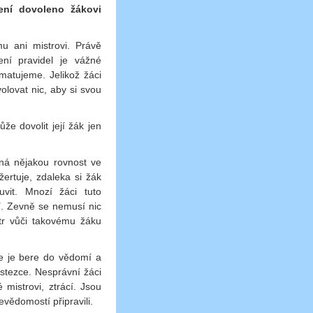
ení dovoleno žákovi
u ani mistrovi. Právě
ení pravidel je vážné
matujeme. Jelikož žáci
olovat nic, aby si svou
že dovolit její žák jen
ená nějakou rovnost ve
žertuje, zdaleka si žák
uvit. Mnozí žáci tuto
í. Zevně se nemusí nic
str vůči takovému žáku
e je bere do vědomí a
 stezce. Nesprávní žáci
mistrovi, ztrácí. Jsou
vědomostí připravili.