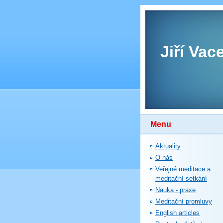
Jiří Vac
Menu
Aktuality
O nás
Veřejné meditace a
meditační setkání
Nauka - praxe
Meditační promluvy
English articles