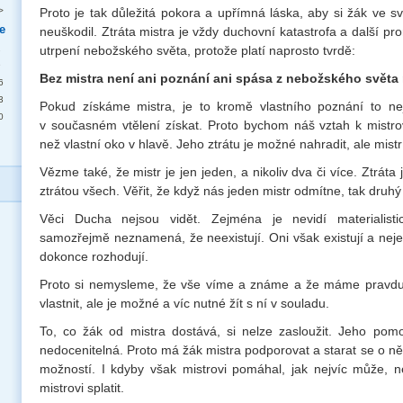
>
Proto je tak důležitá pokora a upřímná láska, aby si žák ve s
e
neuškodil. Ztráta mistra je vždy duchovní katastrofa a další pr
2
utrpení nebožského světa, protože platí naprosto tvrdě:
9
Bez mistra není ani poznání ani spása z nebožského světa
6
3
Pokud získáme mistra, je to kromě vlastního poznání to n
0
v současném vtělení získat. Proto bychom náš vztah k mistrovi
než vlastní oko v hlavě. Jeho ztrátu je možné nahradit, ale mistr
Vězme také, že mistr je jen jeden, a nikoliv dva či více. Ztráta
ztrátou všech. Věřit, že když nás jeden mistr odmítne, tak druhý 
Věci Ducha nejsou vidět. Zejména je nevidí materialisti
samozřejmě neznamená, že neexistují. Oni však existují a nejen
dokonce rozhodují.
Proto si nemysleme, že vše víme a známe a že máme pravdu.
vlastnit, ale je možné a víc nutné žít s ní v souladu.
To, co žák od mistra dostává, si nelze zasloužit. Jeho pom
nedocenitelná. Proto má žák mistra podporovat a starat se o ně
možností. I kdyby však mistrovi pomáhal, jak nejvíc může, 
mistrovi splatit.