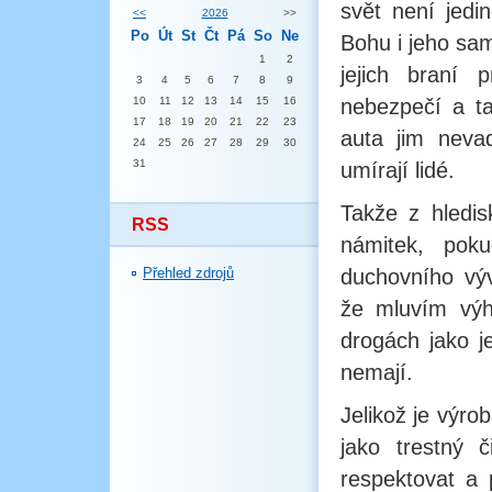
svět není jedi
<<
2026
>>
Po
Út
St
Čt
Pá
So
Ne
Bohu i jeho sam
1
2
jejich braní 
3
4
5
6
7
8
9
10
11
12
13
14
15
16
nebezpečí a ta
17
18
19
20
21
22
23
auta jim neva
24
25
26
27
28
29
30
31
umírají lidé.
Takže z hledis
RSS
námitek, pok
Přehled zdrojů
duchovního výv
že mluvím výh
drogách jako j
nemají.
Jelikož je výro
jako trestný č
respektovat a 