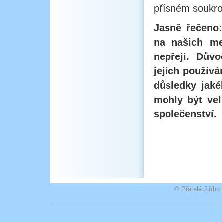
přísném soukrom
Jasně řečeno
na našich me
nepřeji. Důvo
jejich používá
důsledky jaké
mohly být vel
společenství.
© Přátelé Jiříh