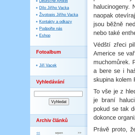
Deutsche Artikel
halucinogeny. N
Dílo Jiřího Vacka
naopak otevíra
Životopis Jiřího Vacka
Kontakty a odkazy
jsou běžně ned
Podpořte nás
nebo také enth
Eshop
Védští zřeci pi
Fotoalbum
Americe se vaří
muchomůrek. Po
Jiří Vacek
a bere se i ha
skupina kolem 
Vyhledávání
To vše je z hl
je braní halu
pokud se tak d
dokonce organi
Archiv článků
Právě proto, ž
<<
srpen
>>