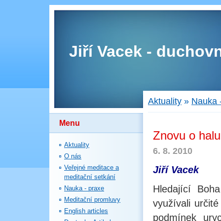
Jiří Vacek - duchovn
Aktuality
»
Nauka 
Menu
Znovu o hal
Aktuality
6. 8. 2010
O nás
Veřejné meditace a
Jiří Vacek
meditační setkání
Hledající Boh
Nauka - praxe
Meditační promluvy
využívali určit
English articles
podmínek uryc