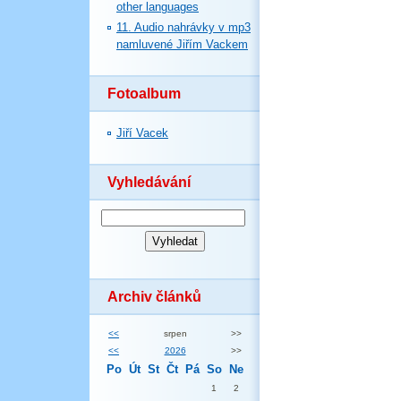
other languages
11. Audio nahrávky v mp3
namluvené Jiřím Vackem
Fotoalbum
Jiří Vacek
Vyhledávání
Archiv článků
<<
srpen
>>
<<
2026
>>
Po
Út
St
Čt
Pá
So
Ne
1
2