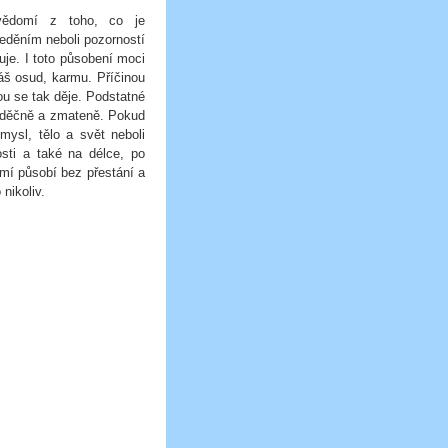
vědomí z toho, co je
eděním neboli pozorností
uje. I toto působení moci
áš osud, karmu. Příčinou
ou se tak děje. Podstatné
zděčně a zmateně. Pokud
ysl, tělo a svět neboli
osti a také na délce, po
omí působí bez přestání a
nikoliv.