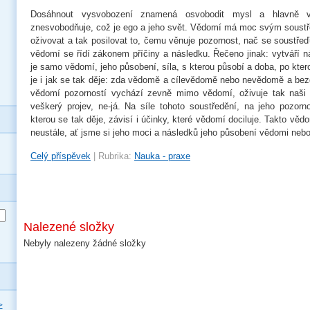
Dosáhnout vysvobození znamená osvobodit mysl a hlavně 
znesvobodňuje, což je ego a jeho svět. Vědomí má moc svým soustř
oživovat a tak posilovat to, čemu věnuje pozornost, nač se soustřeď
vědomí se řídí zákonem příčiny a následku. Řečeno jinak: vytváří n
je samo vědomí, jeho působení, síla, s kterou působí a doba, po kter
je i jak se tak děje: zda vědomě a cílevědomě nebo nevědomě a be
vědomí pozorností vychází zevně mimo vědomí, oživuje tak naši m
veškerý projev, ne-já. Na síle tohoto soustředění, na jeho pozorn
kterou se tak děje, závisí i účinky, které vědomí dociluje. Takto věd
neustále, ať jsme si jeho moci a následků jeho působení vědomi nebo 
Celý příspěvek
|
Rubrika:
Nauka - praxe
Nalezené složky
Nebyly nalezeny žádné složky
>