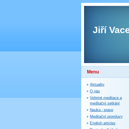
Jiří Vac
Menu
Aktuality
O nás
Veřejné meditace a
meditační setkání
Nauka - praxe
Meditační promluvy
English articles