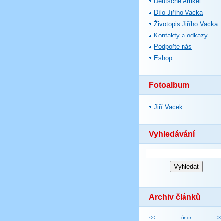
Deutsche Artikel
Dílo Jiřího Vacka
Životopis Jiřího Vacka
Kontakty a odkazy
Podpořte nás
Eshop
Fotoalbum
Jiří Vacek
Vyhledávání
Archiv článků
<<
únor
>