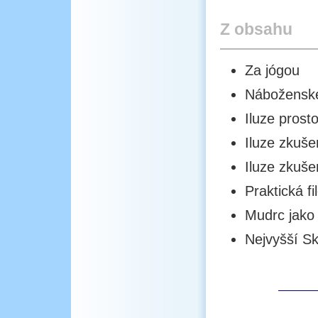
Z obsahu
Za jógou
Náboženské
Iluze prost
Iluze zkuše
Iluze zkuše
Praktická fi
Mudrc jako 
Nejvyšší S