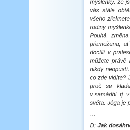
myšlenky, že js
vás stále obtě
všeho zřeknete
rodiny myšlenk
Pouhá změna 
přemožena, ať 
docílit v pral
můžete právě n
nikdy neopustí
co zde vidíte? 
proč se klad
v samádhi, tj. 
světa. Jóga je 
…
D:
Jak dosáhn