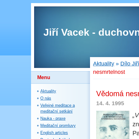
Jiří Vacek - duchovn
Aktuality
»
Dílo Ji
nesmrtelnost
Menu
Aktuality
Vědomá nesm
O nás
14. 4. 1995
Veřejné meditace a
meditační setkání
„V
Nauka - praxe
z
Meditační promluvy
Pa
English articles