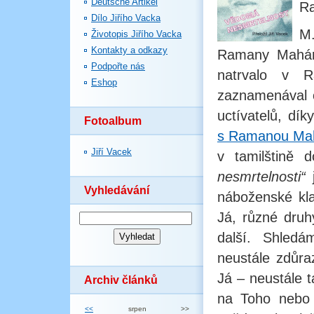
Deutsche Artikel
Ra
Dílo Jiřího Vacka
M.
Životopis Jiřího Vacka
Kontakty a odkazy
Ramany Maháriš
Podpořte nás
natrvalo v 
Eshop
zaznamenával o
uctívatelů, dí
Fotoalbum
s Ramanou Mah
Jiří Vacek
v tamilštině 
nesmrtelnosti“
j
Vyhledávání
náboženské kla
Já, různé druh
další. Shled
neustále zdůra
Já – neustále t
Archiv článků
na Toho nebo 
<<
srpen
>>