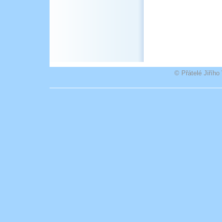
© Přátelé Jiříh