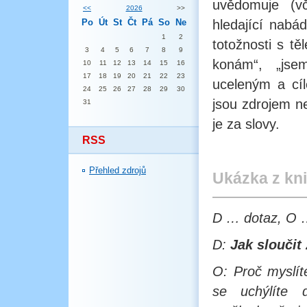
uvědomuje (vč
<<
2026
>>
Po
Út
St
Čt
Pá
So
Ne
hledající nabá
1
2
totožnosti s tě
3
4
5
6
7
8
9
konám“, „jsem
10
11
12
13
14
15
16
17
18
19
20
21
22
23
uceleným a cí
24
25
26
27
28
29
30
jsou zdrojem ne
31
je za slovy.
RSS
Přehled zdrojů
Ukázka z kn
D … dotaz, O 
D:
Jak sloučit
O: Proč myslít
se uchýlíte 