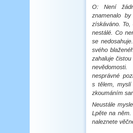
O: Není žádn
znamenalo by 
získáváno. To, 
nestálé. Co nen
se nedosahuje. 
svého blažené
zahaluje čistou
nevědomosti.
nesprávné poz
s tělem, myslí
zkoumáním sama
Neustále myslet
Lpěte na něm. 
naleznete věčné